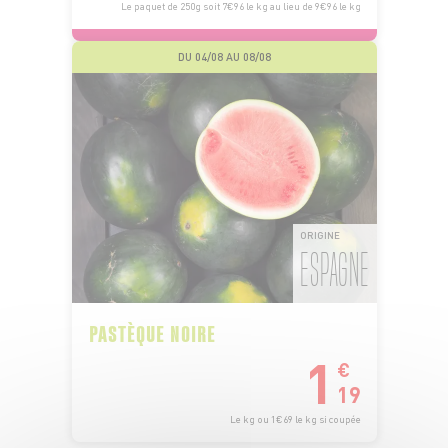
Le paquet de 250g soit 7€96 le kg au lieu de 9€96 le kg
DU 04/08 AU 08/08
ORIGINE
ESPAGNE
PASTÈQUE NOIRE
1
€
19
Le kg ou 1€69 le kg si coupée