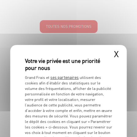
TOUTES NOS PROMOTIONS
X
LES MAGASINS
À PROXIMITÉ
ses partenaires
Grand Frais et
utilisent des
cookies afin d’établir des statistiques sur le
volume des fréquentations, afficher de la publicité
personnalisée en fonction de votre navigation,
Vous souhaitez connaitre les magasins proches de votre
votre profil et votre localisation, mesurer
Grand Frais habituel ? Trouvez ci-dessous ceux qui sont les
l’audience de cette publicité, vous permettre
plus proches !
d’accéder à votre compte et enfin, mettre en œuvre
des mesures de sécurité. Vous pouvez paramétrer
le dépôt des cookies en cliquant sur « Paramétrer
les cookies » ci-dessous. Vous pourrez revenir sur
vos choix à tout moment en cliquant sur le bouton