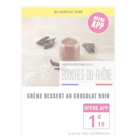
DU 04/08 AU 10/08
FABRIQUÉE DANS LES
BOUCHES-DU-RHÔNE
CRÈME DESSERT AU CHOCOLAT NOIR
OFFRE APP
1
€
19
Le pot de 125g - Soit 9€52 le kg