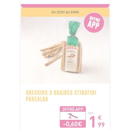
DU 27/07 AU 09/08
GRESSINS 3 GRAINES STIRATINI
PANEALBA
OFFRE APP
1
2
Soit
€
€
59
-0,60€
99