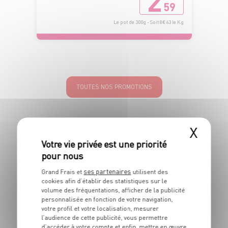
2
59
Le pot de 300g - Soit 8€63 le Kg
TOUTES NOS PROMOTIONS
X
LES MAGASINS
À PROXIMITÉ
ses partenaires
Grand Frais et
utilisent des
cookies afin d’établir des statistiques sur le
volume des fréquentations, afficher de la publicité
personnalisée en fonction de votre navigation,
Vous souhaitez connaitre les magasins proches de votre
votre profil et votre localisation, mesurer
Grand Frais habituel ? Trouvez ci-dessous ceux qui sont les
l’audience de cette publicité, vous permettre
plus proches !
d’accéder à votre compte et enfin, mettre en œuvre