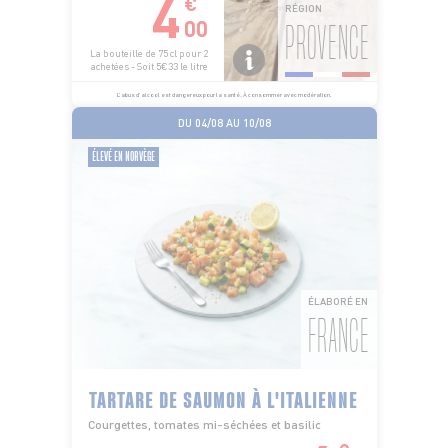
4
€
RÉGION
00
PROVENCE
La bouteille de 75 cl pour 2
achetées - Soit 5€33 le litre
L’abus d’alcool est dangereux pour la santé. À consommer avec modération.
DU 04/08 AU 10/08
ÉLEVÉ EN NORVÈGE
ÉLABORÉ EN
FRANCE
TARTARE DE SAUMON À L'ITALIENNE
Courgettes, tomates mi-séchées et basilic