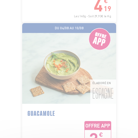
4
€
19
Les 140g - Soit 29,93€ le Kg
DU 04/08 AU 10/08
ÉLABORÉ EN
ESPAGNE
GUACAMOLE
OFFRE APP
€