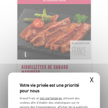
DU 04/08 AU 09/08
ÉLABORÉES EN
FRANCE
AIGUILLETTES DE CANARD
MARINÉES
X
Marinade aux 5 baies ou au piment d'Espelette
Dans la limite des stocks disponibles
6
€
OPPORTUNITÉ
99
ses partenaires
Grand Frais et
utilisent des
La barquette de 275g - Soit 25€42 le kg
cookies afin d’établir des statistiques sur le
volume des fréquentations, afficher de la publicité