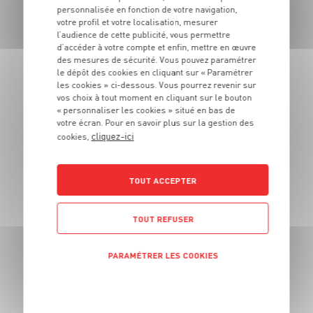
DU 27/07 AU 09/08
personnalisée en fonction de votre navigation,
votre profil et votre localisation, mesurer
l’audience de cette publicité, vous permettre
d’accéder à votre compte et enfin, mettre en œuvre
des mesures de sécurité. Vous pouvez paramétrer
le dépôt des cookies en cliquant sur « Paramétrer
les cookies » ci-dessous. Vous pourrez revenir sur
vos choix à tout moment en cliquant sur le bouton
« personnaliser les cookies » situé en bas de
votre écran. Pour en savoir plus sur la gestion des
cliquez-ici
cookies,
TOUT ACCEPTER
BÂTONS À L'EAU À CONGELER
TOUT REFUSER
0
Soit
1
€
€
40
70
LE LOT DE 2
PARAMÉTRER LES COOKIES
Le paquet de 10 bâtons à congeler de 60ml - Prix du paquet
vendu seul : 0€99 soit 1€65 le litre
POLITIQUE DE CONFIDENTIALITÉ