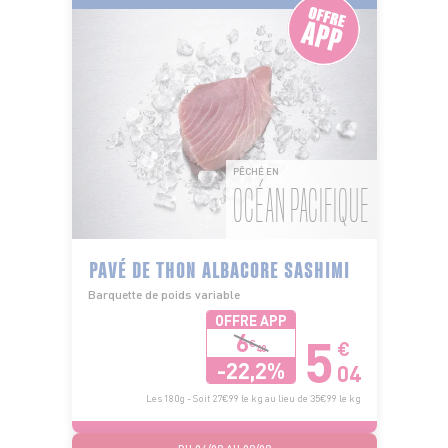
PÊCHÉ EN
OCÉAN PACIFIQUE
PAVÉ DE THON ALBACORE SASHIMI
Barquette de poids variable
OFFRE APP
5
6
€
€
48
-22,2%
04
Les 180g - Soit 27€99 le kg au lieu de 35€99 le kg