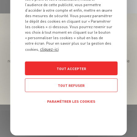
l’audience de cette publicité, vous permettre
d’accéder à votre compte et enfin, mettre en œuvre
des mesures de sécurité. Vous pouvez paramétrer
le dépôt des cookies en cliquant sur « Paramétrer
les cookies » ci-dessous. Vous pourrez revenir sur
vos choix à tout moment en cliquant sur le bouton
« personnaliser les cookies » situé en bas de
Téléchargez l’App pour profiter d’offres exclusives !
votre écran. Pour en savoir plus sur la gestion des
cliquez-ici
cookies,
Des promos exclusives, des récompenses généreuses, des
recettes gourmandes, des jeux inédits... le tout dans une seule
app !
TOUT ACCEPTER
TOUT REFUSER
PARAMÉTRER LES COOKIES
POLITIQUE DE CONFIDENTIALITÉ