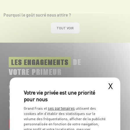
Pourquoi le goût sucré nous attire ?
TOUT VOIR
DE
LES ENGAGEMENTS
VOTRE PRIMEUR
X
Nos fruits et légumes frais sont
sélectionnés chaque jour avec soin pour
vous garantir le meilleur grade de
fraîcheur et de goût !
ses partenaires
Grand Frais et
utilisent des
cookies afin d’établir des statistiques sur le
volume des fréquentations, afficher de la publicité
EN SAVOIR PLUS
personnalisée en fonction de votre navigation,
votre profil et votre localisation, mesurer