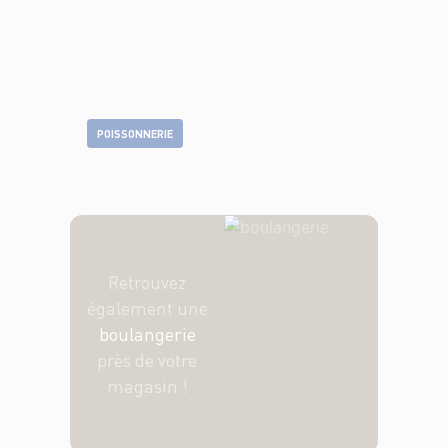
POISSONNERIE
Retrouvez
également une
boulangerie
près de votre
magasin !