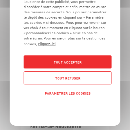
l’audience de cette publicité, vous permettre
d’accéder à votre compte et enfin, mettre en œuvre
des mesures de sécurité. Vous pouvez paramétrer
LES MAGASINS
le dépôt des cookies en cliquant sur « Paramétrer
les cookies » ci-dessous. Vous pourrez revenir sur
À PROXIMITÉ
vos choix à tout moment en cliquant sur le bouton
« personnaliser les cookies » situé en bas de
votre écran. Pour en savoir plus sur la gestion des
cliquez-ici
cookies,
Vous souhaitez connaitre les magasins proches de votre
Grand Frais habituel ? Trouvez ci-dessous ceux qui sont les
plus proches !
TOUT ACCEPTER
TOUT REFUSER
PARAMÉTRER LES COOKIES
POLITIQUE DE CONFIDENTIALITÉ
Reims-la-Neuvillette