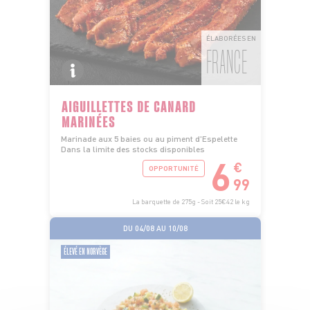
ÉLABORÉES EN
FRANCE
AIGUILLETTES DE CANARD
MARINÉES
Marinade aux 5 baies ou au piment d'Espelette
Dans la limite des stocks disponibles
6
€
OPPORTUNITÉ
99
La barquette de 275g - Soit 25€42 le kg
DU 04/08 AU 10/08
ÉLEVÉ EN NORVÈGE