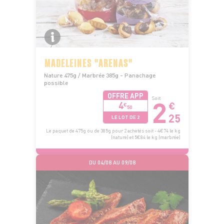
MADELEINES "ARENAS"
Nature 475g / Marbrée 385g - Panachage
possible
OFFRE APP
2
Soit
4
€
€
50
25
LE LOT DE 2
Le paquet de 475g ou de 385g pour 2 achetés soit - 4€74 le kg
(nature) et 5€84 le kg (marbrée)
DU 04/08 AU 09/08