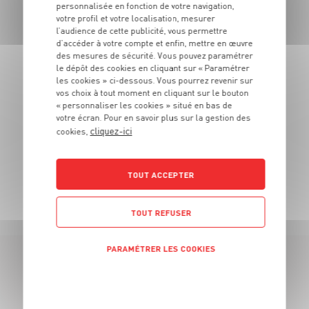
PAVÉ DE THON ALBACORE SASHIMI
personnalisée en fonction de votre navigation,
votre profil et votre localisation, mesurer
Barquette de poids variable
l’audience de cette publicité, vous permettre
d’accéder à votre compte et enfin, mettre en œuvre
OFFRE APP
5
6
des mesures de sécurité. Vous pouvez paramétrer
€
€
48
le dépôt des cookies en cliquant sur « Paramétrer
-22,2%
04
les cookies » ci-dessous. Vous pourrez revenir sur
vos choix à tout moment en cliquant sur le bouton
Les 180g - Soit 27€99 le kg au lieu de 35€99 le kg
« personnaliser les cookies » situé en bas de
votre écran. Pour en savoir plus sur la gestion des
cliquez-ici
cookies,
TOUT ACCEPTER
TOUTES NOS PROMOTIONS
TOUT REFUSER
PARAMÉTRER LES COOKIES
LES MAGASINS
POLITIQUE DE CONFIDENTIALITÉ
À PROXIMITÉ