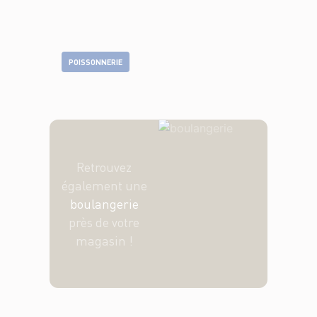
POISSONNERIE
Retrouvez
également une
boulangerie
près de votre
magasin !