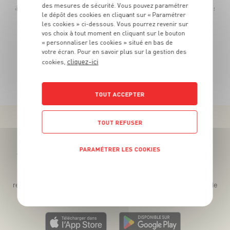
des mesures de sécurité. Vous pouvez paramétrer
ce - Si acheté en lot de 2 - soit 1€60 le lot de 2 ou 0€90 la pièce achetée seule
le dépôt des cookies en cliquant sur « Paramétrer
les cookies » ci-dessous. Vous pourrez revenir sur
vos choix à tout moment en cliquant sur le bouton
« personnaliser les cookies » situé en bas de
votre écran. Pour en savoir plus sur la gestion des
cliquez-ici
cookies,
TOUTES NOS PROMOTIONS
TOUT ACCEPTER
TOUT REFUSER
PARAMÉTRER LES COOKIES
Téléchargez l’App pour profiter d’offres exclusives !
POLITIQUE DE CONFIDENTIALITÉ
Des promos exclusives, des récompenses généreuses, des
recettes gourmandes, des jeux inédits... le tout dans une seule
app !