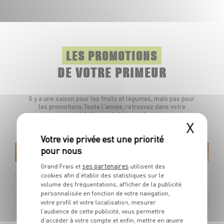
LES PROMOTIONS
DE VOTRE PRIMEUR
Il y a une saison pour les fruits et légumes, mais pas pour
les promotions.Toute l'année, retrouvez dans votre
marché des produits à prix frais.
X
e-Zélande
ses partenaires
Grand Frais et
utilisent des
SunGold
cookies afin d’établir des statistiques sur le
rie 1 / Calibre 25
volume des fréquentations, afficher de la publicité
Jaune
personnalisée en fonction de votre navigation,
votre profil et votre localisation, mesurer
l’audience de cette publicité, vous permettre
d’accéder à votre compte et enfin, mettre en œuvre