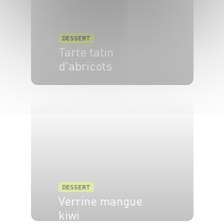
DESSERT
Tarte tatin
d'abricots
4 pers.
20 min
35 min
DESSERT
Verrine mangue
kiwi