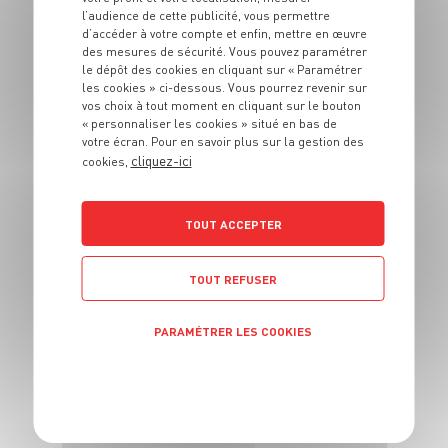
DESSERT
l’audience de cette publicité, vous permettre
Lemon Bar
d’accéder à votre compte et enfin, mettre en œuvre
des mesures de sécurité. Vous pouvez paramétrer
le dépôt des cookies en cliquant sur « Paramétrer
4 pers.
45 min
20 min
les cookies » ci-dessous. Vous pourrez revenir sur
vos choix à tout moment en cliquant sur le bouton
« personnaliser les cookies » situé en bas de
votre écran. Pour en savoir plus sur la gestion des
cliquez-ici
cookies,
TOUT ACCEPTER
DESSERT
Tarte panna cotta
TOUT REFUSER
aux fraises
PARAMÉTRER LES COOKIES
6 pers.
20 min
20 min
POLITIQUE DE CONFIDENTIALITÉ