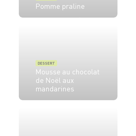
Pomme praline
2 pers.
10 min
30 min
DESSERT
Mousse au chocolat
de Noël aux
mandarines
4 pers.
15 min
5 min