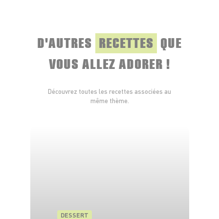
pièces trouées de sucre glace et les déposer sur
les pièces non trouées.
D'AUTRES
RECETTES
QUE
Écrasez légèrement le tout. C’est prêt à
déguster !
VOUS ALLEZ ADORER !
Découvrez toutes les recettes associées au
même thème.
DESSERT