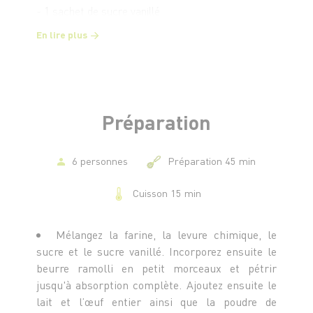
- 1 sachet de sucre vanillé
- 1 c. à c. de levure chimique
En lire plus
- 1 à 2 c. à s. de lait
- Confiture au parfum de votre choix
Préparation
6 personnes
Préparation 45 min
Cuisson 15 min
Mélangez la farine, la levure chimique, le
sucre et le sucre vanillé. Incorporez ensuite le
beurre ramolli en petit morceaux et pétrir
jusqu'à absorption complète. Ajoutez ensuite le
lait et l’œuf entier ainsi que la poudre de