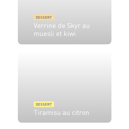
DESSERT
Verrine de Skyr au
muesli et kiwi
5 pers.
30 min
15 min
DESSERT
Tiramisu au citron
4 pers.
20 min