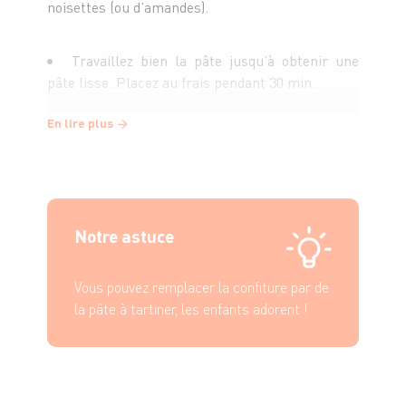
noisettes (ou d’amandes).
Travaillez bien la pâte jusqu’à obtenir une
pâte lisse. Placez au frais pendant 30 min.
En lire plus
Étalez ensuite la pâte au rouleau : la pâte doit
avoir une épaisseur de 3 à 4 min. À l’aide d’un
emporte-pièce, découpez la pâte en petits ronds
et déposez les pièces obtenues sur une plaque à
pâtisserie beurrée.
Notre astuce
Dans la moitié des pièces, découpez 3 petits
Vous pouvez remplacer la confiture par de
trous d’1 cm environ. Enfournez pendant 15 min.
la pâte à tartiner, les enfants adorent !
Après cuisson, laissez refroidir.
Étalez ensuite une fine couche de confiture
sur les pièces non trouées. Saupoudrez les