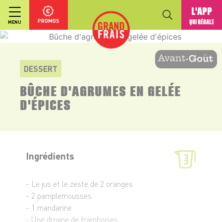
L'APP
PROMOS
QUI RÉGALE
MENU
DESSERT
BÛCHE D'AGRUMES EN GELÉE
D'ÉPICES
Ingrédients
- Le jus et le zeste de 2 oranges
- 2 pamplemousses
- 1 mandarine
- Une dizaine de framboises