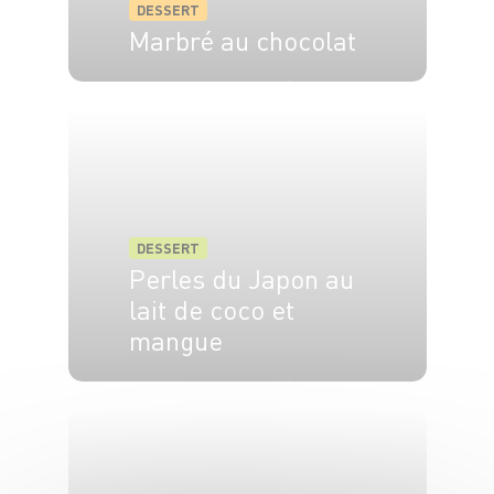
DESSERT
Marbré au chocolat
8 pers.
20 min
45 min
DESSERT
Perles du Japon au
lait de coco et
mangue
6 pers.
15 min
15 min