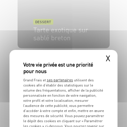
DESSERT
Tarte exotique sur
sablé breton
8 pers.
40 min
30 min
X
ses partenaires
Grand Frais et
utilisent des
cookies afin d’établir des statistiques sur le
volume des fréquentations, afficher de la publicité
DESSERT
personnalisée en fonction de votre navigation,
Brochettes de fruits
votre profil et votre localisation, mesurer
avec yeux en
l’audience de cette publicité, vous permettre
d’accéder à votre compte et enfin, mettre en œuvre
chocolat
des mesures de sécurité. Vous pouvez paramétrer
le dépôt des cookies en cliquant sur « Paramétrer
les cookies » ci-dessous. Vous pourrez revenir sur