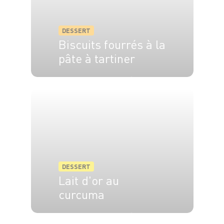
DESSERT
Biscuits fourrés à la
pâte à tartiner
4 pers.
50 min
20 min
DESSERT
Lait d'or au
curcuma
2 pers.
15 min
5 min