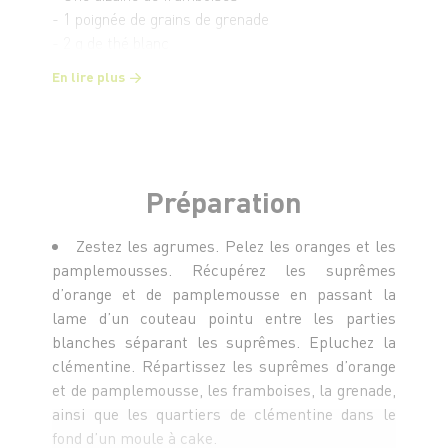
- 1 poignée de grains de grenade
- 2 g de thé blanc
- 75 cl d’eau
En lire plus
- 100 g de sucre en poudre
- 1 bâton de cannelle
- 3 gousses de cardamome
- 1 gousse de vanille
- 6 g d’agar agar
Préparation
Zestez les agrumes. Pelez les oranges et les
pamplemousses. Récupérez les suprêmes
d’orange et de pamplemousse en passant la
lame d’un couteau pointu entre les parties
blanches séparant les suprêmes. Epluchez la
clémentine. Répartissez les suprêmes d’orange
et de pamplemousse, les framboises, la grenade,
ainsi que les quartiers de clémentine dans le
fond d’un moule à cake.