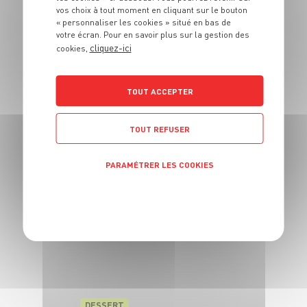
4 pers.
15 min
vos choix à tout moment en cliquant sur le bouton
« personnaliser les cookies » situé en bas de
votre écran. Pour en savoir plus sur la gestion des
cliquez-ici
cookies,
TOUT ACCEPTER
DESSERT
TOUT REFUSER
Tarte rustique
pomme raisin
PARAMÉTRER LES COOKIES
4 pers.
15 min
25 min
POLITIQUE DE CONFIDENTIALITÉ
DESSERT