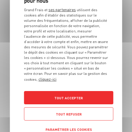
ses partenaires
Grand Frais et
utilisent des
FABRIQUÉE EN
cookies afin d’établir des statistiques sur le
SAVOIE OU HTE-SAVOIE
volume des fréquentations, afficher de la publicité
personnalisée en fonction de votre navigation,
votre profil et votre localisation, mesurer
l’audience de cette publicité, vous permettre
MEULE DE SAVOIE
d’accéder à votre compte et enfin, mettre en œuvre
des mesures de sécurité. Vous pouvez paramétrer
35% MG sur produit fini - Pâte pressée cuite au
le dépôt des cookies en cliquant sur « Paramétrer
lait cru de vache - Affinage de 10 mois minimum
les cookies » ci-dessous. Vous pourrez revenir sur
1
€
vos choix à tout moment en cliquant sur le bouton
« personnaliser les cookies » situé en bas de
49
votre écran. Pour en savoir plus sur la gestion des
Les 100g - Soit 14€90 le kg
cliquez-ici
cookies,
TOUT ACCEPTER
TOUTES NOS PROMOTIONS
TOUT REFUSER
PARAMÉTRER LES COOKIES