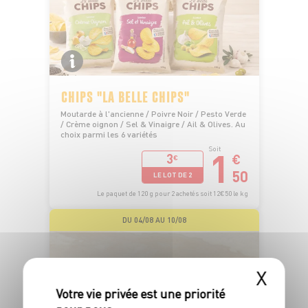
CHIPS "LA BELLE CHIPS"
Moutarde à l'ancienne / Poivre Noir / Pesto Verde
/ Crème oignon / Sel & Vinaigre / Ail & Olives. Au
choix parmi les 6 variétés
1
Soit
3
€
€
50
LE LOT DE 2
Le paquet de 120 g pour 2 achetés soit 12€50 le kg
DU 04/08 AU 10/08
X