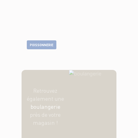
POISSONNERIE
Retrouvez
également une
boulangerie
près de votre
magasin !