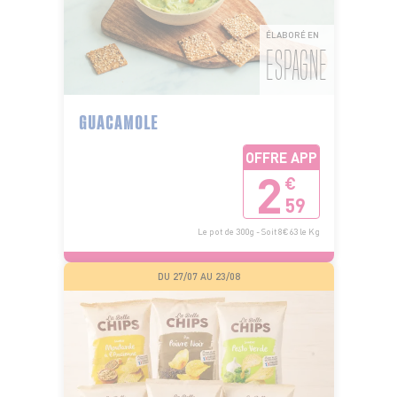
ÉLABORÉ EN
ESPAGNE
GUACAMOLE
OFFRE APP
2
€
59
Le pot de 300g - Soit 8€63 le Kg
DU 27/07 AU 23/08