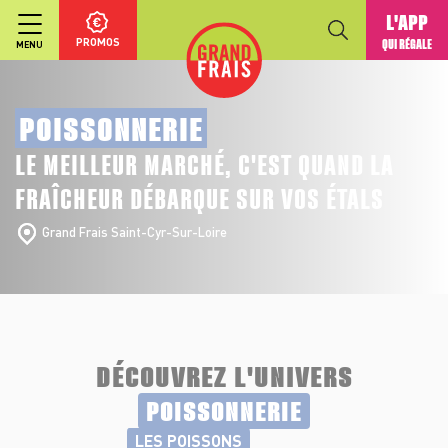
L'APP
PROMOS
QUI RÉGALE
MENU
POISSONNERIE
LE MEILLEUR MARCHÉ, C'EST QUAND LA
FRAÎCHEUR DÉBARQUE SUR VOS ÉTALS
Grand Frais Saint-Cyr-Sur-Loire
DÉCOUVREZ L'UNIVERS
POISSONNERIE
LES POISSONS