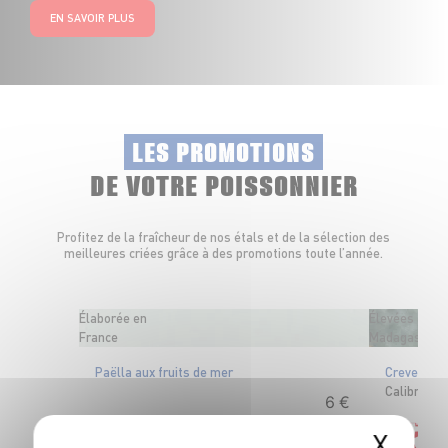
EN SAVOIR PLUS
LES PROMOTIONS
DE VOTRE POISSONNIER
Profitez de la fraîcheur de nos étals et de la sélection des
meilleures criées grâce à des promotions toute l’année.
Élaborée en
Élevées à
France
Madagascar
Paëlla aux fruits de mer
Crevettes 
Calibre 40
6
€
49
X