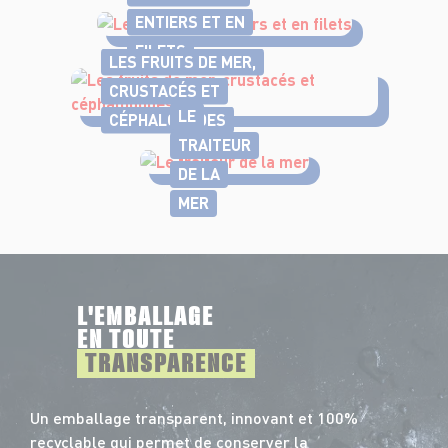
ENTIERS ET EN
FILETS
LES FRUITS DE MER,
CRUSTACÉS ET
LE
CÉPHALOPODES
TRAITEUR
DE LA
MER
L'EMBALLAGE
EN TOUTE
TRANSPARENCE
Un emballage transparent, innovant et 100%
recyclable qui permet de conserver la