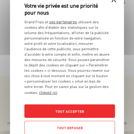
La barquette de 800g - Soit 8€11 le Kg
l
ses partenaires
Grand Frais et
utilisent des
cookies afin d’établir des statistiques sur le
volume des fréquentations, afficher de la publicité
personnalisée en fonction de votre navigation,
votre profil et votre localisation, mesurer
l’audience de cette publicité, vous permettre
d’accéder à votre compte et enfin, mettre en œuvre
TOUTES NOS PROMOTIONS
des mesures de sécurité. Vous pouvez paramétrer
le dépôt des cookies en cliquant sur « Paramétrer
les cookies » ci-dessous. Vous pourrez revenir sur
vos choix à tout moment en cliquant sur le bouton
« personnaliser les cookies » situé en bas de
votre écran. Pour en savoir plus sur la gestion des
cliquez-ici
cookies,
Téléchargez l’App pour profiter d’offres exclusives !
TOUT ACCEPTER
Des promos exclusives, des récompenses généreuses, des
recettes gourmandes, des jeux inédits... le tout dans une seule
TOUT REFUSER
app !