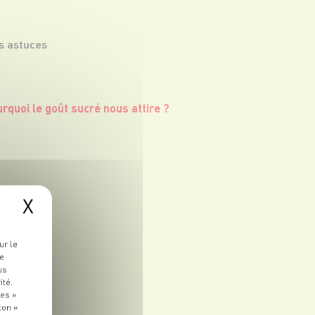
s astuces
X
ur le
re
us
ité.
ies »
ton «