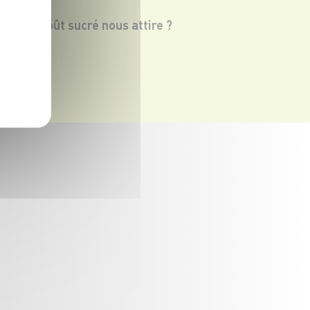
quoi le goût sucré nous attire ?