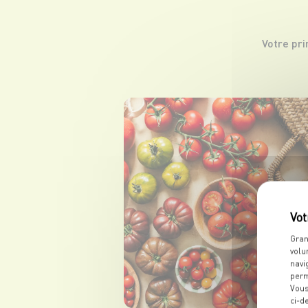
Votre pr
Gran
volu
navi
perm
Vous
ci-d