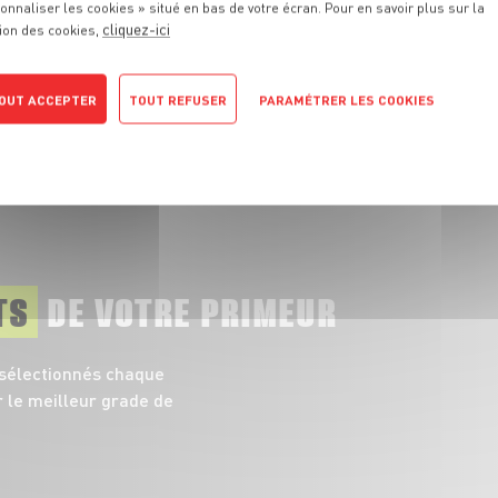
onnaliser les cookies » situé en bas de votre écran. Pour en savoir plus sur la
cliquez-ici
ion des cookies,
Abricot, pêche et nectarine, les
Pour
vraies stars de l'Été !
OUT ACCEPTER
TOUT REFUSER
PARAMÉTRER LES COOKIES
TOUT VOIR
POLITIQUE DE CONFIDENTIALITÉ
TS
DE VOTRE PRIMEUR
 sélectionnés chaque
r le meilleur grade de