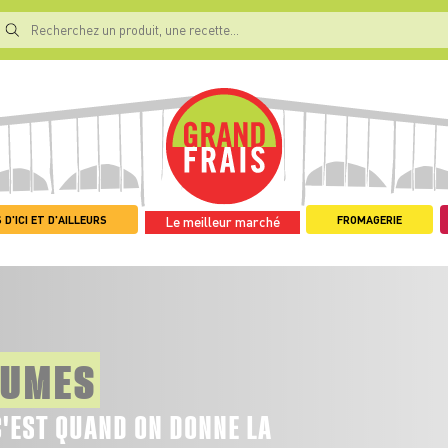
 D'ICI ET D'AILLEURS
FROMAGERIE
Le meilleur marché
GUMES
C'EST QUAND ON DONNE LA