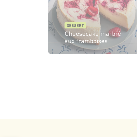
DESSERT
Cheesecake marbré
aux framboises
8 pers.
30min
50min