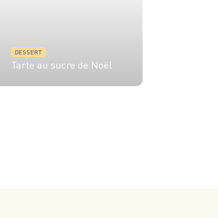
DESSERT
Tarte au sucre de Noël
6 pers.
20 min
45 min