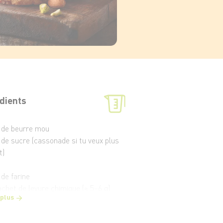
dients
 de beurre mou
 de sucre (cassonade si tu veux plus
t)
 de farine
achet de levure chimique (≈ 5–6 g)
 plus
cée de sel
 café de vanille (ou 1 sachet de sucre