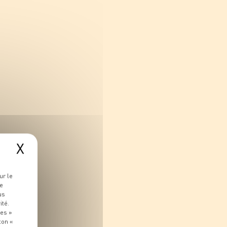
X
ur le
re
us
ité.
ies »
ton «