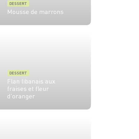
DESSERT
Mousse de marrons
6 pers.
20 min
30 min
DESSERT
Flan libanais aux
fraises et fleur
d’oranger
4 pers.
20 min
20 min