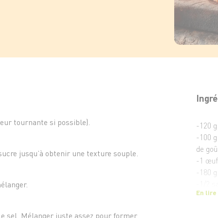
Ingré
eur tournante si possible).
-120 g
-100 g
de goû
ucre jusqu’à obtenir une texture souple.
-1 œuf
-180 g
-1/2 s
mélanger.
En lire
-1 pin
-1 c. à
t le sel. Mélanger juste assez pour former