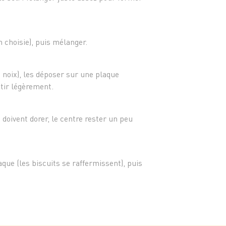
vanillé
-150 g
grossi
noiset
on choisie), puis mélanger.
-Optio
ou 80 
 noix), les déposer sur une plaque
atir légèrement.
 doivent dorer, le centre rester un peu
aque (les biscuits se raffermissent), puis