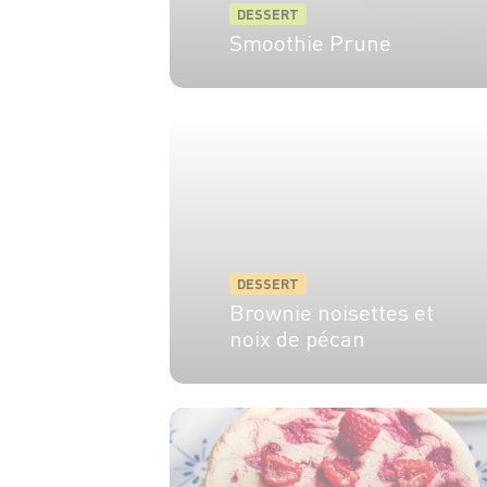
DESSERT
Smoothie Prune
2 pers.
15 min
DESSERT
Brownie noisettes et
noix de pécan
6 pers.