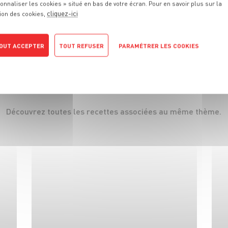
Raisins secs
onnaliser les cookies » situé en bas de votre écran. Pour en savoir plus sur la
cliquez-ici
ion des cookies,
VOIR LE PRODUIT
OUT ACCEPTER
TOUT REFUSER
PARAMÉTRER LES COOKIES
POLITIQUE DE CONFIDENTIALITÉ
S
RECETTES
QUE
VOUS ALLEZ
Découvrez toutes les recettes associées au même thème.