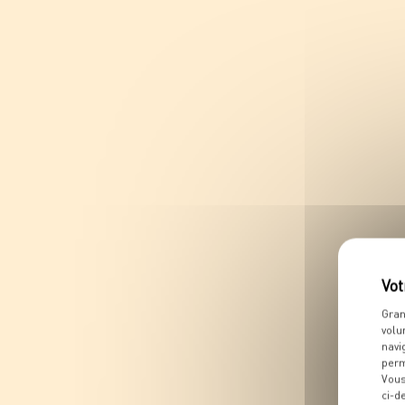
Gran
volu
navi
perm
Vous
ci-d