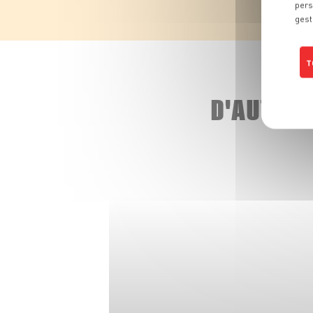
pers
gest
T
D'AUTRE