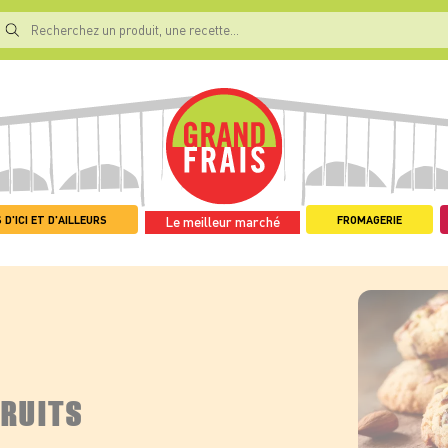
 D'ICI ET D'AILLEURS
FROMAGERIE
Le meilleur marché
FRUITS