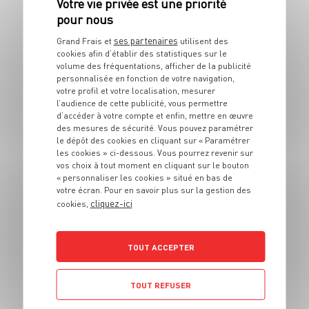
10 min
ses partenaires
Grand Frais et
utilisent des
cookies afin d’établir des statistiques sur le
volume des fréquentations, afficher de la publicité
personnalisée en fonction de votre navigation,
votre profil et votre localisation, mesurer
l’audience de cette publicité, vous permettre
d’accéder à votre compte et enfin, mettre en œuvre
des mesures de sécurité. Vous pouvez paramétrer
le dépôt des cookies en cliquant sur « Paramétrer
les cookies » ci-dessous. Vous pourrez revenir sur
BOISSON
vos choix à tout moment en cliquant sur le bouton
Cappuccino maison
« personnaliser les cookies » situé en bas de
votre écran. Pour en savoir plus sur la gestion des
cliquez-ici
cookies,
1 pers.
5 min
TOUT ACCEPTER
TOUT REFUSER
BOISSON