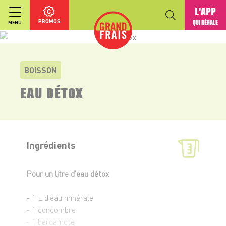
L'APP
PROMOS
QUI RÉGALE
MENU
BOISSON
EAU DÉTOX
Ingrédients
Pour un litre d'eau détox
-
1 L d'eau minérale
- 1 concombre
- 1 bergamote