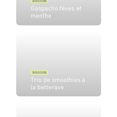
BOISSON
Gaspacho fèves et
menthe
4 pers.
15 min
5 min
BOISSON
Trio de smoothies à
la betterave
1 pers.
5 min