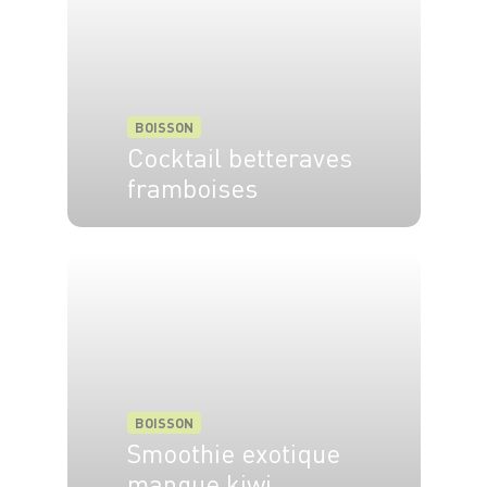
BOISSON
Cocktail betteraves
framboises
4 pers.
10 min
BOISSON
Smoothie exotique
mangue kiwi