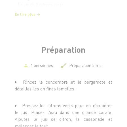
- Le jus de 2 citrons verts
- 2 c. à s. de cassonade
En lire plus
- Quelques brins de menthe
Préparation
4 personnes
Préparation 5 min
Rincez le concombre et la bergamote et
détaillez-les en fines lamelles.
Pressez les citrons verts pour en récupérer
le jus. Placez l'eau dans une grande carafe.
Ajoutez le jus de citron, la cassonade et
mélangez le tout.