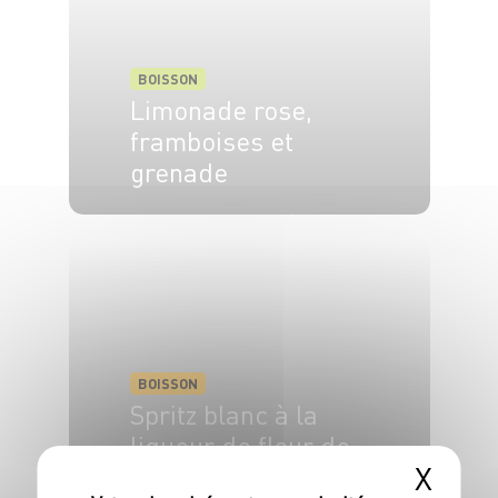
BOISSON
Limonade rose,
framboises et
grenade
8 pers.
10 min
10 min
BOISSON
Spritz blanc à la
liqueur de fleur de
X
sureau