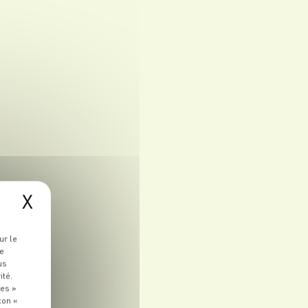
X
ur le
re
us
ité.
ies »
ton «