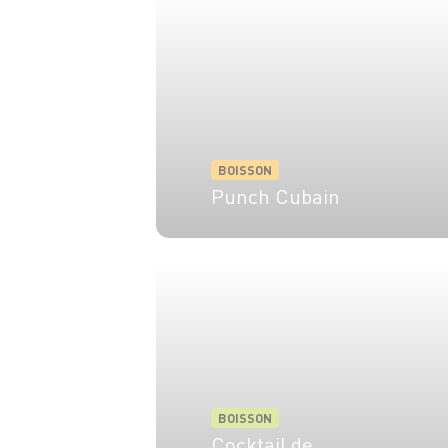
BOISSON
Punch Cubain
1 pers.
5 min
BOISSON
Cocktail de