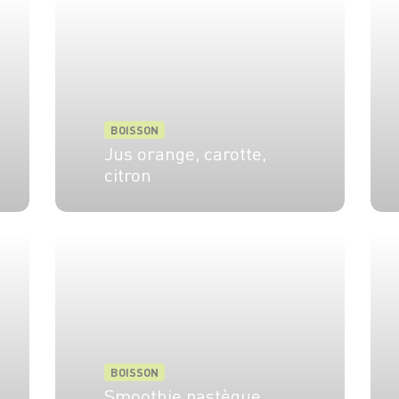
BOISSON
Jus orange, carotte,
citron
2 pers.
5 min
BOISSON
Smoothie pastèque