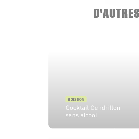
D'AUTRE
BOISSON
Cocktail Cendrillon
sans alcool
2 pers.
10 min
20 min