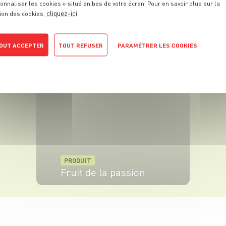
onnaliser les cookies » situé en bas de votre écran. Pour en savoir plus sur la
cliquez-ici
ion des cookies,
PRODUIT
Orange de table
OUT ACCEPTER
TOUT REFUSER
PARAMÉTRER LES COOKIES
POLITIQUE DE CONFIDENTIALITÉ
VOIR LE PRODUIT
PRODUIT
Fruit de la passion
VOIR LE PRODUIT