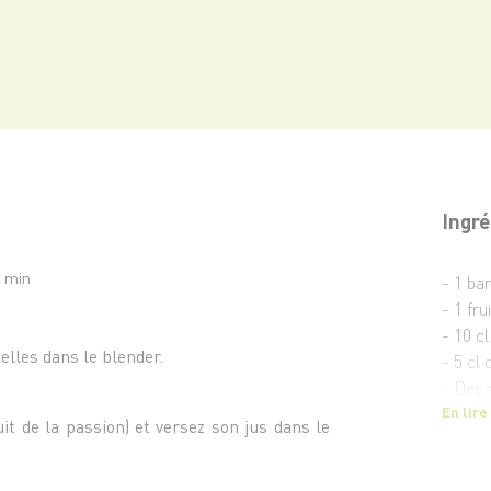
Ingré
5 min
- 1 ba
- 1 fru
- 10 cl
lles dans le blender.
- 5 cl
- Des 
En lire
it de la passion) et versez son jus dans le