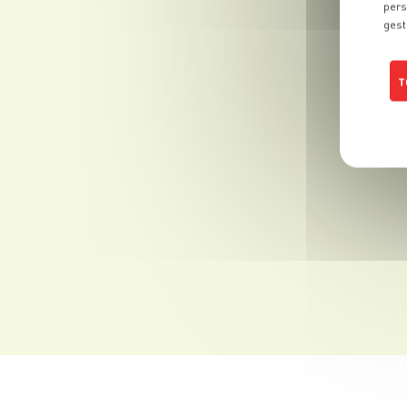
pers
gest
T