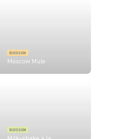
BOISSON
Moscow Mule
1 pers.
5 min
BOISSON
Milk-shake à la