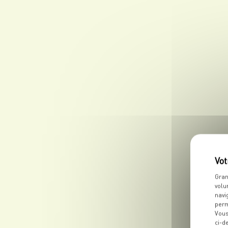
Gran
volu
navi
perm
Vous
ci-d