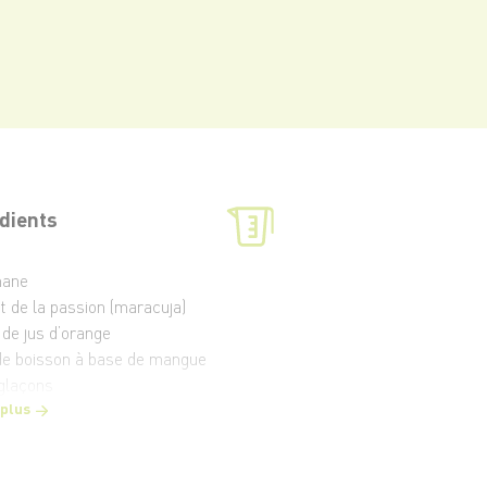
dients
nane
it de la passion (maracuja)
 de jus d’orange
 de boisson à base de mangue
glaçons
 plus