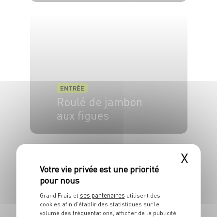
10 pers.
40 min
20 min
ENTRÉE
Roulé de jambon
aux figues
6 pers.
5 min
5 min
X
ses partenaires
Grand Frais et
utilisent des
cookies afin d’établir des statistiques sur le
ENTRÉE
volume des fréquentations, afficher de la publicité