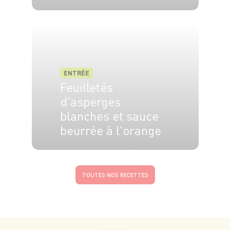
4 pers.
20 min
20 min
ENTRÉE
Feuilletés
d'asperges
blanches et sauce
beurrée à l'orange
4 pers.
20 min
20 min
TOUTES NOS RECETTES