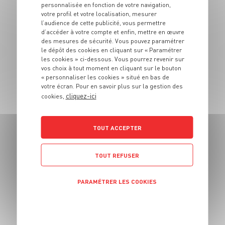
Salade de fenouil
personnalisée en fonction de votre navigation,
grillé, cerises et
votre profil et votre localisation, mesurer
l’audience de cette publicité, vous permettre
frais du maquis
d’accéder à votre compte et enfin, mettre en œuvre
des mesures de sécurité. Vous pouvez paramétrer
le dépôt des cookies en cliquant sur « Paramétrer
4 pers.
15 min
5 min
les cookies » ci-dessous. Vous pourrez revenir sur
vos choix à tout moment en cliquant sur le bouton
« personnaliser les cookies » situé en bas de
votre écran. Pour en savoir plus sur la gestion des
cliquez-ici
cookies,
TOUT ACCEPTER
ENTRÉE
Crème d'artichauts
TOUT REFUSER
à la ricotta
PARAMÉTRER LES COOKIES
2 pers.
20 min
POLITIQUE DE CONFIDENTIALITÉ