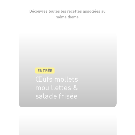
Découvrez toutes les recettes associées au
même thème.
ENTRÉE
Œufs mollets,
mouillettes &
salade frisée
4 pers.
10 min
10 min