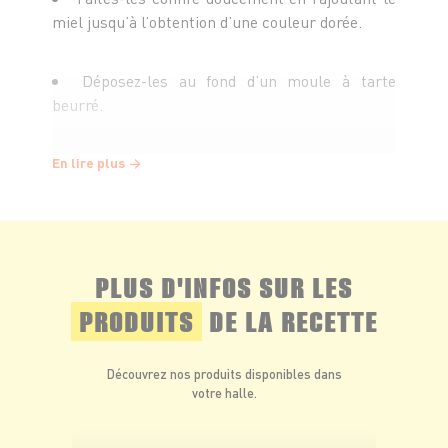
miel jusqu’à l’obtention d’une couleur dorée.
Déposez-les au fond d’un moule à tarte
beurré.
Égouttez le chèvre frais et étalez-le sur les
En lire plus
endives.
Parsemez de noisettes concassées.
PLUS D'INFOS SUR LES
Recouvrez de la pâte feuilletée façon tatin et
PRODUITS
DE LA RECETTE
cuisez au four 20 min à 190°C.
Découvrez nos produits disponibles dans
Démoulez et servez tiède.
votre halle.