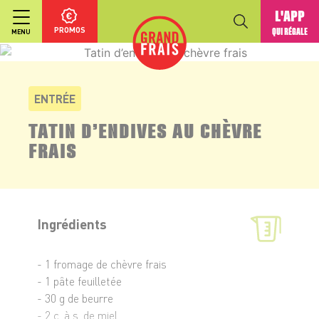
L'APP
PROMOS
QUI RÉGALE
MENU
ENTRÉE
TATIN D’ENDIVES AU CHÈVRE
FRAIS
Ingrédients
- 1 fromage de chèvre frais
- 1 pâte feuilletée
- 30 g de beurre
- 2 c. à s. de miel