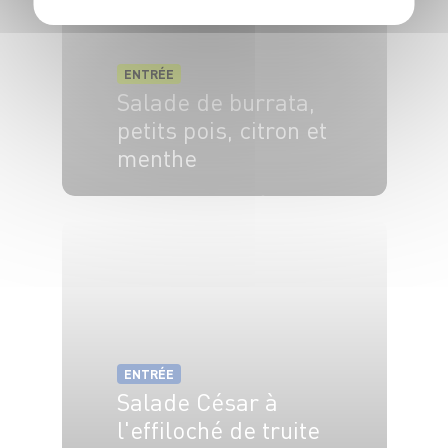
ENTRÉE
Salade de burrata,
petits pois, citron et
menthe
4 pers.
15 min
5 min
ENTRÉE
Salade César à
l'effiloché de truite