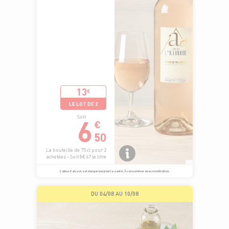
13
€
LE LOT DE 2
6
Soit
€
50
La bouteille de 75 cl pour 2
achetées - Soit 8€67 le litre
L’abus d’alcool est dangereux pour la santé. À consommer avec modération.
DU 04/08 AU 10/08