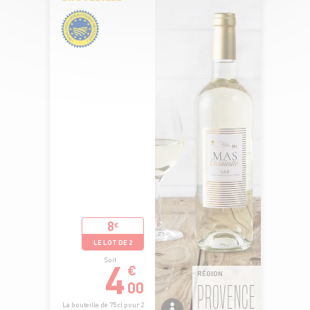
8
€
LE LOT DE 2
4
Soit
€
RÉGION
00
PROVENCE
La bouteille de 75 cl pour 2