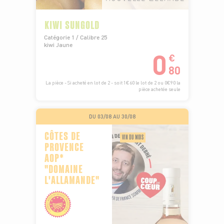
KIWI SUNGOLD
Catégorie 1 / Calibre 25
kiwi Jaune
0
€
80
La pièce - Si acheté en lot de 2 - soit 1€60 le lot de 2 ou 0€90 la
pièce achetée seule
DU 03/08 AU 30/08
CÔTES DE
VIN DU MOIS
PROVENCE
AOP*
"DOMAINE
L'ALLAMANDE"