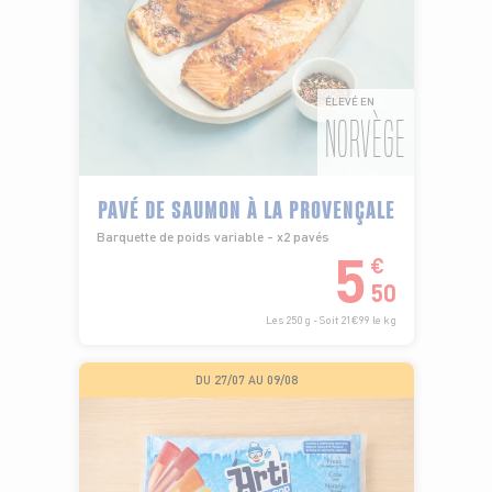
ÉLEVÉ EN
NORVÈGE
PAVÉ DE SAUMON À LA PROVENÇALE
Barquette de poids variable - x2 pavés
5
€
50
Les 250 g - Soit 21€99 le kg
DU 27/07 AU 09/08