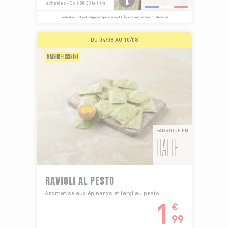
achetées - Soit 5€33 le litre
L’abus d’alcool est dangereux pour la santé. À consommer avec modération.
DU 04/08 AU 10/08
MAISON PICCININI
FABRIQUÉ EN
ITALIE
RAVIOLI AL PESTO
Aromatisé aux épinards et farçi au pesto
1
€
99