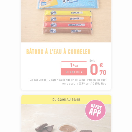
BÂTONS À L'EAU À CONGELER
0
Soit
1
€
€
40
70
LE LOT DE 2
Le paquet de 10 bâtons à congeler de 60ml - Prix du paquet
vendu seul : 0€99 soit 1€65 le litre
DU 04/08 AU 10/08