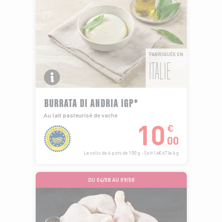
FABRIQUÉE EN
ITALIE
BURRATA DI ANDRIA IGP*
Au lait pasteurisé de vache
10
€
00
Le colis de 4 pots de 150 g - Soit 16€67 le kg
DU 04/08 AU 09/08