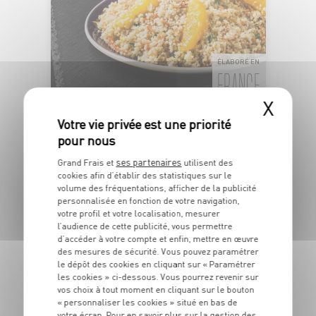
ÉLABORÉ EN
FRANCE
X
TABOULÉ AUX AGRUMES
Semoule de blé dur et fruits
Dans la limite des stocks disponibles
ses partenaires
Grand Frais et
utilisent des
1
€
cookies afin d’établir des statistiques sur le
volume des fréquentations, afficher de la publicité
59
personnalisée en fonction de votre navigation,
votre profil et votre localisation, mesurer
Les 100g - Soit 15€90 le kg
l’audience de cette publicité, vous permettre
d’accéder à votre compte et enfin, mettre en œuvre
des mesures de sécurité. Vous pouvez paramétrer
DU 04/08 AU 10/08
le dépôt des cookies en cliquant sur « Paramétrer
les cookies » ci-dessous. Vous pourrez revenir sur
vos choix à tout moment en cliquant sur le bouton
« personnaliser les cookies » situé en bas de
votre écran. Pour en savoir plus sur la gestion des