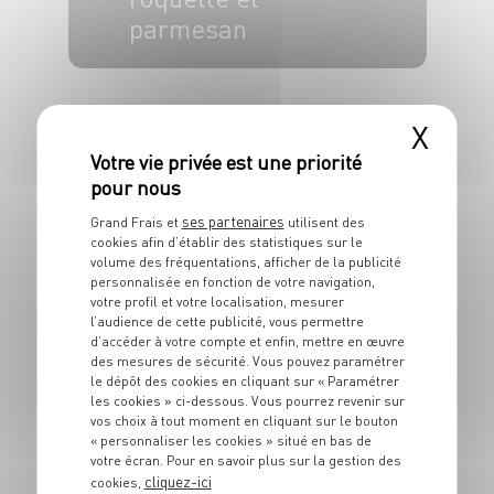
parmesan
4 pers.
15 min
X
ses partenaires
Grand Frais et
utilisent des
cookies afin d’établir des statistiques sur le
volume des fréquentations, afficher de la publicité
PLAT
personnalisée en fonction de votre navigation,
Igname poêlé aux
votre profil et votre localisation, mesurer
lardons
l’audience de cette publicité, vous permettre
d’accéder à votre compte et enfin, mettre en œuvre
des mesures de sécurité. Vous pouvez paramétrer
4 pers.
30 min
20 min
le dépôt des cookies en cliquant sur « Paramétrer
les cookies » ci-dessous. Vous pourrez revenir sur
vos choix à tout moment en cliquant sur le bouton
« personnaliser les cookies » situé en bas de
votre écran. Pour en savoir plus sur la gestion des
cliquez-ici
cookies,