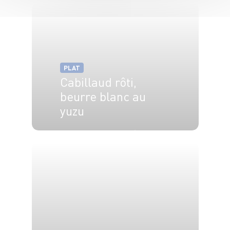
PLAT
Cabillaud rôti,
beurre blanc au
yuzu
4 pers.
15 min
15 min