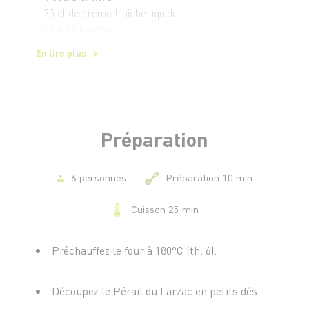
- 25 cl de crème fraîche liquide
- 20 g de beurre
- 1 c. à s. de maïzena
En lire plus
Préparation
6 personnes
Préparation 10 min
Cuisson 25 min
Préchauffez le four à 180°C (th. 6).
Découpez le Pérail du Larzac en petits dés.