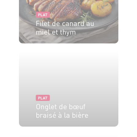
PLAT
Filet de canard au
miel et thym
4 pers.
10 min
15 min
PLAT
Onglet de bœuf
braisé à la bière
4 pers.
20 min
120 min