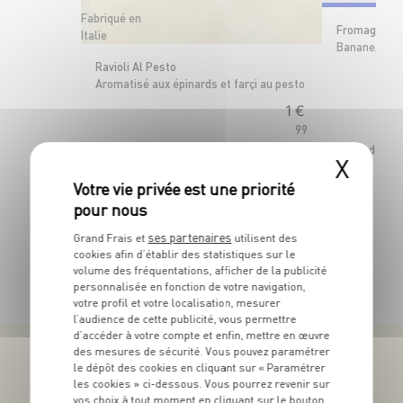
Fabriqué en
Fromage frai
Italie
Banane, Abri
Ravioli Al Pesto
Aromatisé aux épinards et farçi au pesto
1
€
99
Le lot de 6x6
Le sachet de 250g - Soit 7€96 le kg
X
ses partenaires
Grand Frais et
utilisent des
cookies afin d’établir des statistiques sur le
TOUTES NOS PROMOTIONS
volume des fréquentations, afficher de la publicité
personnalisée en fonction de votre navigation,
votre profil et votre localisation, mesurer
l’audience de cette publicité, vous permettre
d’accéder à votre compte et enfin, mettre en œuvre
des mesures de sécurité. Vous pouvez paramétrer
le dépôt des cookies en cliquant sur « Paramétrer
les cookies » ci-dessous. Vous pourrez revenir sur
vos choix à tout moment en cliquant sur le bouton