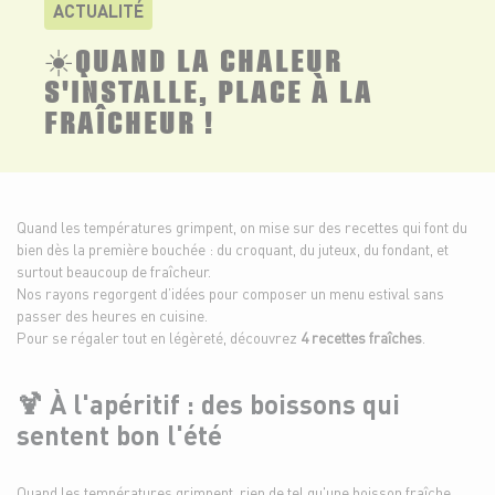
ACTUALITÉ
☀️QUAND LA CHALEUR
S'INSTALLE, PLACE À LA
FRAÎCHEUR !
Quand les températures grimpent, on mise sur des recettes qui font du
bien dès la première bouchée : du croquant, du juteux, du fondant, et
surtout beaucoup de fraîcheur.
Nos rayons regorgent d’idées pour composer un menu estival sans
passer des heures en cuisine.
Pour se régaler tout en légèreté, découvrez
4 recettes fraîches
.
🍹 À l'apéritif : des boissons qui
sentent bon l'été
Quand les températures grimpent, rien de tel qu'une boisson fraîche