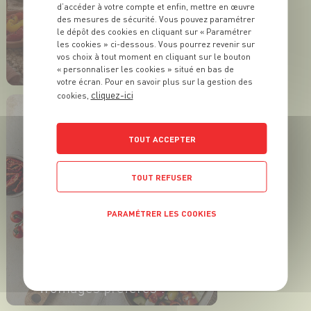
d’accéder à votre compte et enfin, mettre en œuvre
des mesures de sécurité. Vous pouvez paramétrer
le dépôt des cookies en cliquant sur « Paramétrer
ACTUALITÉ
les cookies » ci-dessous. Vous pourrez revenir sur
L’apéro prend des airs
vos choix à tout moment en cliquant sur le bouton
d’été !
« personnaliser les cookies » situé en bas de
votre écran. Pour en savoir plus sur la gestion des
cliquez-ici
cookies,
EN SAVOIR PLUS
TOUT ACCEPTER
TOUT REFUSER
PARAMÉTRER LES COOKIES
POLITIQUE DE CONFIDENTIALITÉ
ACTUALITÉ
L'été a trouvé ses
fromages préférés !