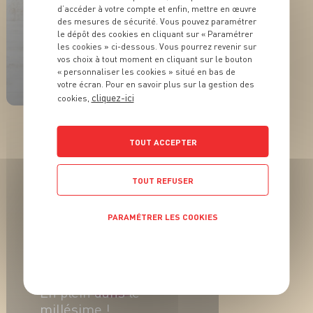
d’accéder à votre compte et enfin, mettre en œuvre
des mesures de sécurité. Vous pouvez paramétrer
le dépôt des cookies en cliquant sur « Paramétrer
les cookies » ci-dessous. Vous pourrez revenir sur
ACTUALITÉ
vos choix à tout moment en cliquant sur le bouton
Ça pétille en format
« personnaliser les cookies » situé en bas de
mini !
votre écran. Pour en savoir plus sur la gestion des
cliquez-ici
cookies,
EN SAVOIR PLUS
TOUT ACCEPTER
TOUT REFUSER
PARAMÉTRER LES COOKIES
POLITIQUE DE CONFIDENTIALITÉ
ACTUALITÉ
En plein dans le
millésime !