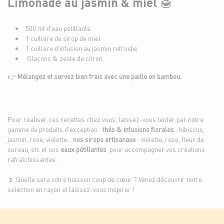
Limonade au jasmin & miel 🍯
500 ml d’eau pétillante
1 cuillère de sirop de miel
1 cuillère d’infusion au jasmin refroidie
Glaçons & zeste de citron
👉
Mélangez et servez bien frais avec une paille en bambou.
Pour réaliser ces recettes chez vous, laissez-vous tenter par notre
gamme de produits d’exception :
thés & infusions florales
: hibiscus,
jasmin, rose, violette…
nos sirops artisanaux
: violette, rose, fleur de
sureau, etc et nos
eaux pétillantes
pour accompagner vos créations
rafraîchissantes.
🌷 Quelle sera votre boisson coup de cœur ? Venez découvrir notre
sélection en rayon et laissez-vous inspirer !