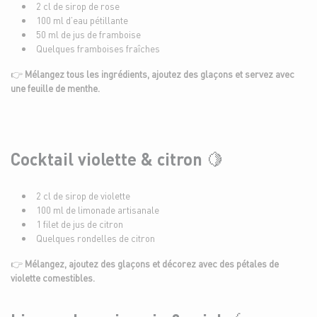
2 cl de sirop de rose
100 ml d’eau pétillante
50 ml de jus de framboise
Quelques framboises fraîches
👉
Mélangez tous les ingrédients, ajoutez des glaçons et servez avec
une feuille de menthe.
Cocktail violette & citron 🍋
2 cl de sirop de violette
100 ml de limonade artisanale
1 filet de jus de citron
Quelques rondelles de citron
👉
Mélangez, ajoutez des glaçons et décorez avec des pétales de
violette comestibles.