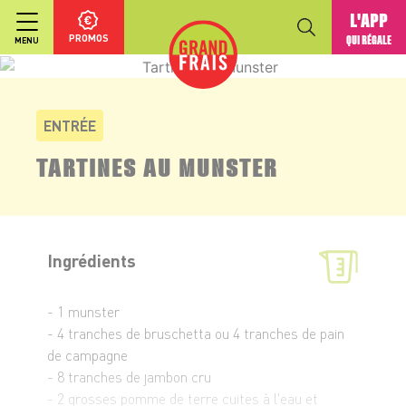
L'APP
PROMOS
QUI RÉGALE
MENU
ENTRÉE
TARTINES AU MUNSTER
Ingrédients
- 1 munster
- 4 tranches de bruschetta ou 4 tranches de pain
de campagne
- 8 tranches de jambon cru
- 2 grosses pomme de terre cuites à l'eau et