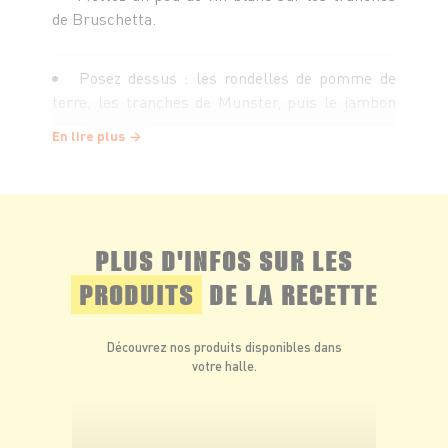
de Bruschetta.
Posez dessus : les rondelles de pomme de
terre, les tranches de Munster, puis le jambon
cru.
En lire plus
Saupoudrez de cumin (selon le goût). Poivrez.
Passez quelques minutes sous le grille du
PLUS D'INFOS SUR LES
four.
PRODUITS
DE LA RECETTE
Servez dés la sortie du four, accompagnée
Découvrez nos produits disponibles dans
d'une salade verte et d'un verre de
votre halle.
Gewurztraminer*.
*L’abus d’alcool est dangereux pour la santé. À consommer avec