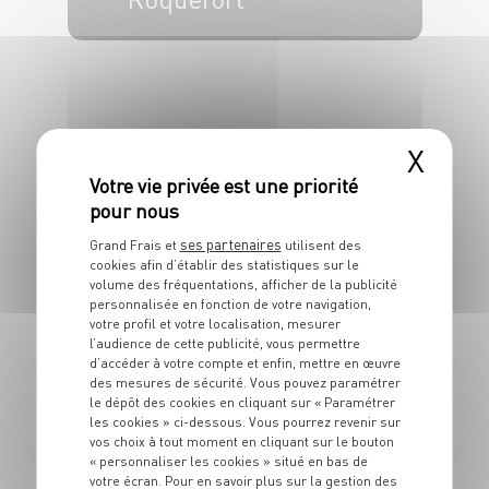
4 pers.
15 min
15 min
X
ENTRÉE
Calissons au
ses partenaires
Grand Frais et
utilisent des
roquefort et aux
cookies afin d’établir des statistiques sur le
volume des fréquentations, afficher de la publicité
fruits secs
personnalisée en fonction de votre navigation,
votre profil et votre localisation, mesurer
l’audience de cette publicité, vous permettre
4 pers.
15 min
d’accéder à votre compte et enfin, mettre en œuvre
des mesures de sécurité. Vous pouvez paramétrer
le dépôt des cookies en cliquant sur « Paramétrer
les cookies » ci-dessous. Vous pourrez revenir sur
vos choix à tout moment en cliquant sur le bouton
« personnaliser les cookies » situé en bas de
votre écran. Pour en savoir plus sur la gestion des