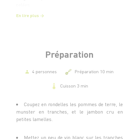
pelées
- 1 c. à c. de cumin
En lire plus
- Poivre
- 10 cl de vin blanc Gewurztraminer*
Préparation
4 personnes
Préparation 10 min
Cuisson 3 min
Coupez en rondelles les pommes de terre, le
munster en tranches, et le jambon cru en
petites lamelles.
Mettez un peu de vin blanc sur les tranches