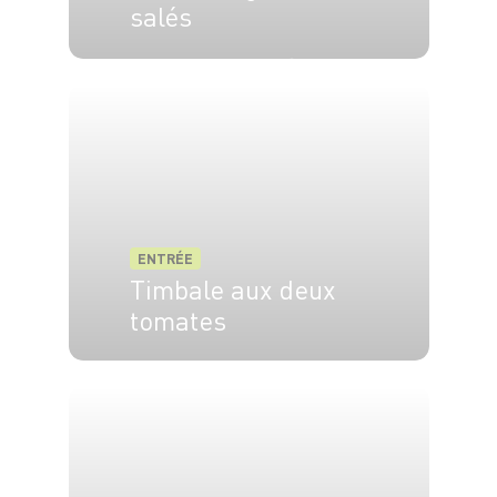
salés
4 pers.
10 min
5 min
ENTRÉE
Timbale aux deux
tomates
6 pers.
20 min.