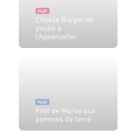
PLAT
Cheese Burger de
poulet à
l’Appenzeller
4 pers.
15 min
15 min
PLAT
Filet de Morue aux
pommes de terre
4 pers.
30 min
1h