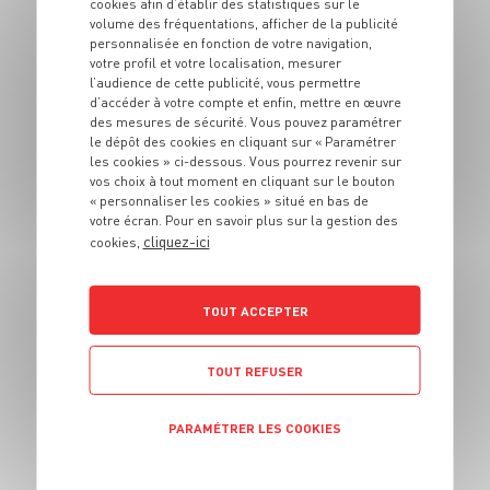
cookies afin d’établir des statistiques sur le
Fajitas bœuf mariné
volume des fréquentations, afficher de la publicité
et poivrons grillés
personnalisée en fonction de votre navigation,
votre profil et votre localisation, mesurer
l’audience de cette publicité, vous permettre
4 pers.
10
10 min
d’accéder à votre compte et enfin, mettre en œuvre
des mesures de sécurité. Vous pouvez paramétrer
le dépôt des cookies en cliquant sur « Paramétrer
les cookies » ci-dessous. Vous pourrez revenir sur
vos choix à tout moment en cliquant sur le bouton
« personnaliser les cookies » situé en bas de
votre écran. Pour en savoir plus sur la gestion des
cliquez-ici
cookies,
PLAT
Papillote de
cabillaud et salsa
TOUT ACCEPTER
de tomates épicées
TOUT REFUSER
4 pers.
20 min
15 min
PARAMÉTRER LES COOKIES
POLITIQUE DE CONFIDENTIALITÉ