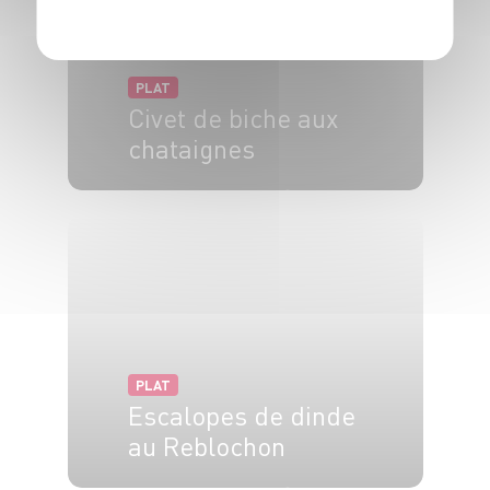
PLAT
Civet de biche aux
chataignes
4 pers.
30 min
20 min
PLAT
Escalopes de dinde
au Reblochon