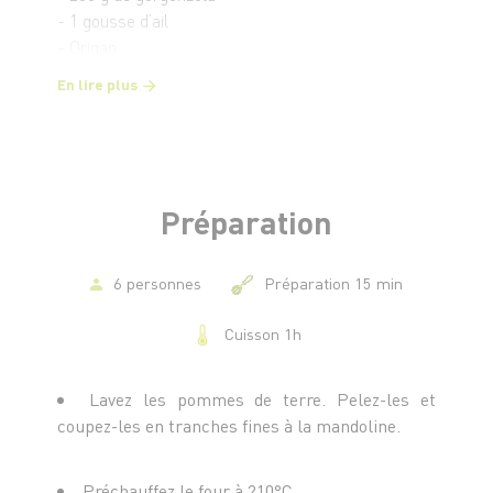
- 1 gousse d’ail
- Origan
- Sel et poivre
En lire plus
Préparation
6 personnes
Préparation 15 min
Cuisson 1h
Lavez les pommes de terre. Pelez-les et
coupez-les en tranches fines à la mandoline.
Préchauffez le four à 210°C.