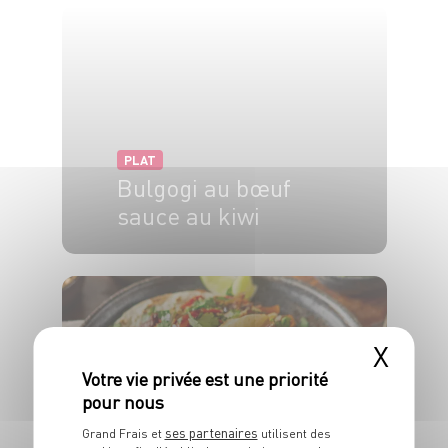
PLAT
Bulgogi au bœuf
sauce au kiwi
4 pers.
15 min
2min
X
ses partenaires
PLAT
Grand Frais et
utilisent des