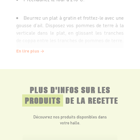
Beurrez un plat à gratin et frottez-le avec une
gousse d’ail. Disposez vos pommes de terre à la
verticale dans le plat, en glissant les tranches
de coppa entre les tranches de pommes de terre.
En lire plus
Mélangez la crème fraîche avec le sel, le
poivre et l’origan, versez sur les pommes de
terre. Disposez le gorgonzola en lamelles sur le
dessus.
PLUS D'INFOS SUR LES
PRODUITS
DE LA RECETTE
Faites cuire pendant 1h.
Découvrez nos produits disponibles dans
votre halle.