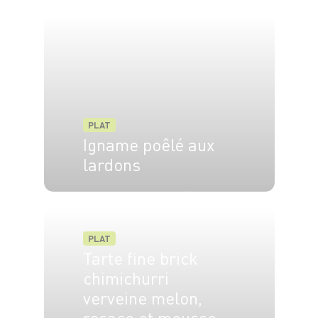
2 pers.
10 min
15 min
PLAT
Igname poêlé aux
lardons
4 pers.
30 min
20 min
PLAT
Tarte fine brick
chimichurri
verveine melon,
rosace et mousse