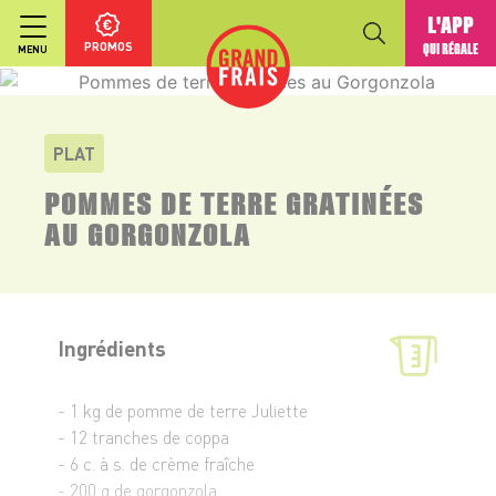
L'APP
PROMOS
QUI RÉGALE
MENU
PLAT
POMMES DE TERRE GRATINÉES
AU GORGONZOLA
Ingrédients
- 1 kg de pomme de terre Juliette
- 12 tranches de coppa
- 6 c. à s. de crème fraîche
- 200 g de gorgonzola