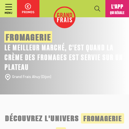
L'APP
PROMOS
QUI RÉGALE
MENU
FROMAGERIE
LE MEILLEUR MARCHÉ, C'EST QUAND LA
CRÈME DES FROMAGES EST SERVIE SUR UN
PLATEAU
Grand Frais Ahuy (Dijon)
DÉCOUVREZ L'UNIVERS
FROMAGERIE