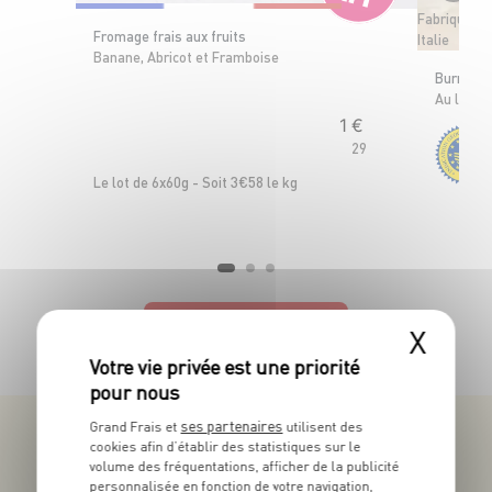
Fabriquée e
Fromage frais aux fruits
Italie
Banane, Abricot et Framboise
Burrata d
OFFRE APP
Au lait p
1
€
29
Le lot de 6x60g - Soit 3€58 le kg
TOUTES NOS PROMOTIONS
X
ses partenaires
Grand Frais et
utilisent des
cookies afin d’établir des statistiques sur le
volume des fréquentations, afficher de la publicité
personnalisée en fonction de votre navigation,