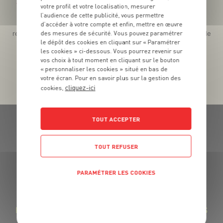
Téléchargez l’App pour profiter d’offres exclusives !
votre profil et votre localisation, mesurer
l’audience de cette publicité, vous permettre
Des promos exclusives, des récompenses généreuses, des
d’accéder à votre compte et enfin, mettre en œuvre
des mesures de sécurité. Vous pouvez paramétrer
recettes gourmandes, des jeux inédits... le tout dans une seule
le dépôt des cookies en cliquant sur « Paramétrer
app !
les cookies » ci-dessous. Vous pourrez revenir sur
vos choix à tout moment en cliquant sur le bouton
« personnaliser les cookies » situé en bas de
votre écran. Pour en savoir plus sur la gestion des
cliquez-ici
cookies,
TOUT ACCEPTER
TOUT REFUSER
GRAND FRAIS, LE MEILLEUR
PARAMÉTRER LES COOKIES
MARCHÉ PRÈS DE CHEZ VOUS
POLITIQUE DE CONFIDENTIALITÉ
LA FROMAGERIE GRAND FRAIS : DES FROMAGES
RÉGIONAUX SAVOUREUX ET DES LAITAGES FRAIS