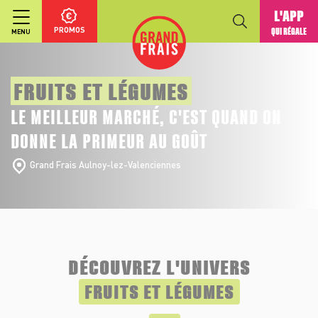
L'APP
PROMOS
QUI RÉGALE
MENU
FRUITS ET LÉGUMES
LE MEILLEUR MARCHÉ, C'EST QUAND ON
DONNE LA PRIMEUR AU GOÛT
Grand Frais Aulnoy-lez-Valenciennes
DÉCOUVREZ L'UNIVERS
FRUITS ET LÉGUMES