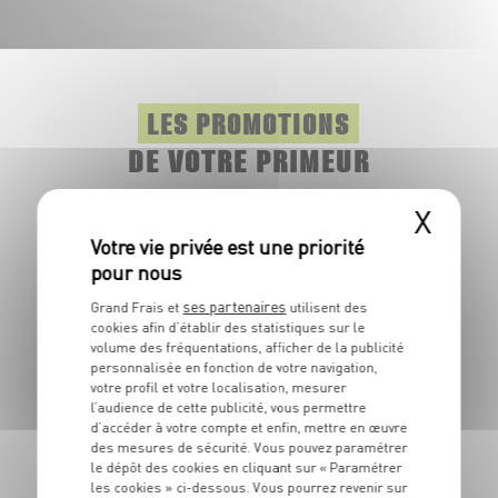
LES PROMOTIONS
DE VOTRE PRIMEUR
X
Il y a une saison pour les fruits et légumes, mais pas pour
les promotions.Toute l'année, retrouvez dans votre
marché des produits à prix frais.
ses partenaires
Grand Frais et
utilisent des
Origine
cookies afin d’établir des statistiques sur le
volume des fréquentations, afficher de la publicité
Espagne
personnalisée en fonction de votre navigation,
Pastèque Noire
votre profil et votre localisation, mesurer
l’audience de cette publicité, vous permettre
1
€
d’accéder à votre compte et enfin, mettre en œuvre
19
des mesures de sécurité. Vous pouvez paramétrer
le dépôt des cookies en cliquant sur « Paramétrer
Le kg ou 1€69 le kg si coupée
les cookies » ci-dessous. Vous pourrez revenir sur