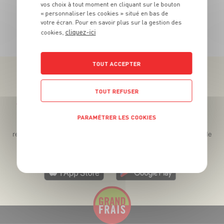
vos choix à tout moment en cliquant sur le bouton
« personnaliser les cookies » situé en bas de
votre écran. Pour en savoir plus sur la gestion des
TOUTES NOS PROMOTIONS
cliquez-ici
cookies,
TOUT ACCEPTER
TOUT REFUSER
Téléchargez l’App pour profiter d’offres exclusives !
PARAMÉTRER LES COOKIES
Des promos exclusives, des récompenses généreuses, des
recettes gourmandes, des jeux inédits... le tout dans une seule
POLITIQUE DE CONFIDENTIALITÉ
app !