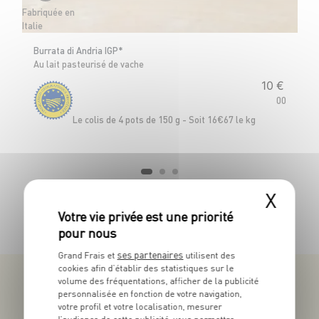
Fabriquée en
Cr
Italie
Burrata di Andria IGP*
Au lait pasteurisé de vache
10
€
00
Le
Le colis de 4 pots de 150 g - Soit 16€67 le kg
X
TOUTES NOS PROMOTIONS
ses partenaires
Grand Frais et
utilisent des
cookies afin d’établir des statistiques sur le
volume des fréquentations, afficher de la publicité
personnalisée en fonction de votre navigation,
votre profil et votre localisation, mesurer