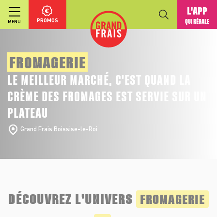
L'APP
PROMOS
QUI RÉGALE
MENU
FROMAGERIE
LE MEILLEUR MARCHÉ, C'EST QUAND LA
CRÈME DES FROMAGES EST SERVIE SUR UN
PLATEAU
Grand Frais Boissise-le-Roi
DÉCOUVREZ L'UNIVERS
FROMAGERIE