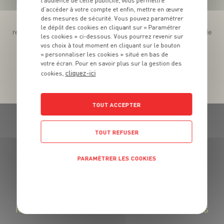
l’audience de cette publicité, vous permettre
Téléchargez l’App pour profiter d’offres exclusives !
d’accéder à votre compte et enfin, mettre en œuvre
des mesures de sécurité. Vous pouvez paramétrer
Des promos exclusives, des récompenses généreuses, des
le dépôt des cookies en cliquant sur « Paramétrer
recettes gourmandes, des jeux inédits... le tout dans une seule
les cookies » ci-dessous. Vous pourrez revenir sur
app !
vos choix à tout moment en cliquant sur le bouton
« personnaliser les cookies » situé en bas de
votre écran. Pour en savoir plus sur la gestion des
cliquez-ici
cookies,
TOUT ACCEPTER
TOUT REFUSER
PARAMÉTRER LES COOKIES
GRAND FRAIS, LE MEILLEUR
MARCHÉ PRÈS DE CHEZ VOUS
POLITIQUE DE CONFIDENTIALITÉ
LA FROMAGERIE GRAND FRAIS : DES FROMAGES
RÉGIONAUX SAVOUREUX ET DES LAITAGES FRAIS