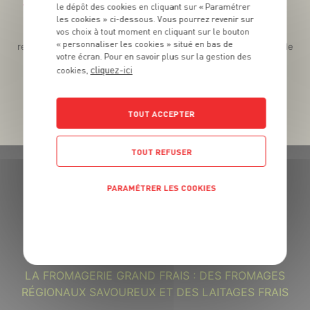
Téléchargez l’App pour profiter d’offres exclusives !
le dépôt des cookies en cliquant sur « Paramétrer
les cookies » ci-dessous. Vous pourrez revenir sur
vos choix à tout moment en cliquant sur le bouton
Des promos exclusives, des récompenses généreuses, des
« personnaliser les cookies » situé en bas de
recettes gourmandes, des jeux inédits... le tout dans une seule
votre écran. Pour en savoir plus sur la gestion des
app !
cliquez-ici
cookies,
TOUT ACCEPTER
TOUT REFUSER
PARAMÉTRER LES COOKIES
POLITIQUE DE CONFIDENTIALITÉ
GRAND FRAIS, LE MEILLEUR
MARCHÉ PRÈS DE CHEZ VOUS
LA FROMAGERIE GRAND FRAIS : DES FROMAGES
RÉGIONAUX SAVOUREUX ET DES LAITAGES FRAIS