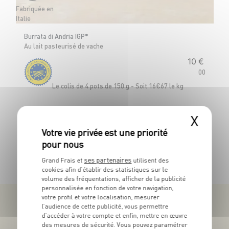
Fabriquée en
Me
Italie
35
Burrata di Andria IGP*
Au lait pasteurisé de vache
10
€
Le
00
Le colis de 4 pots de 150 g - Soit 16€67 le kg
X
TOUTES NOS PROMOTIONS
ses partenaires
Grand Frais et
utilisent des
cookies afin d’établir des statistiques sur le
volume des fréquentations, afficher de la publicité
personnalisée en fonction de votre navigation,
votre profil et votre localisation, mesurer
l’audience de cette publicité, vous permettre
d’accéder à votre compte et enfin, mettre en œuvre
des mesures de sécurité. Vous pouvez paramétrer