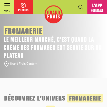
L'APP
PROMOS
QUI RÉGALE
MENU
FROMAGERIE
LE MEILLEUR MARCHÉ, C'EST QUAND LA
CRÈME DES FROMAGES EST SERVIE SUR UN
PLATEAU
Grand Frais Contern
DÉCOUVREZ L'UNIVERS
FROMAGERIE