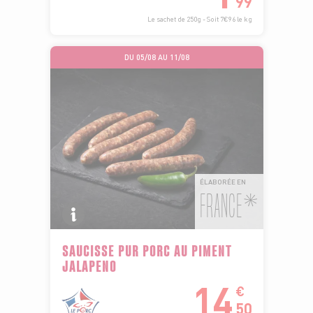
99
Le sachet de 250g - Soit 7€96 le kg
DU 05/08 AU 11/08
ÉLABORÉE EN
FRANCE*
SAUCISSE PUR PORC AU PIMENT
JALAPENO
14
€
50