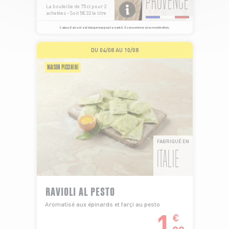
PROVENCE
La bouteille de 75 cl pour 2
achetées - Soit 5€33 le litre
L’abus d’alcool est dangereux pour la santé. À consommer avec modération.
DU 04/08 AU 10/08
MAISON PICCININI
FABRIQUÉ EN
ITALIE
RAVIOLI AL PESTO
Aromatisé aux épinards et farçi au pesto
1
€