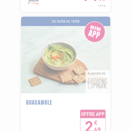
Le kg
DU 04/08 AU 10/08
ÉLABORÉ EN
ESPAGNE
GUACAMOLE
OFFRE APP
2
€
69