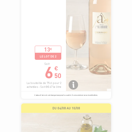
13
€
LE LOT DE 2
6
Soit
€
50
La bouteille de 75 cl pour 2
achetées - Soit 8€67 le litre
L’abus d’alcool est dangereux pour la santé. À consommer avec modération.
DU 04/08 AU 10/08