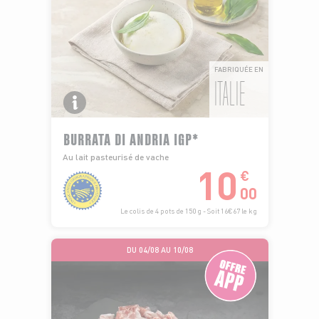
FABRIQUÉE EN
ITALIE
BURRATA DI ANDRIA IGP*
Au lait pasteurisé de vache
10
€
00
Le colis de 4 pots de 150 g - Soit 16€67 le kg
DU 04/08 AU 10/08