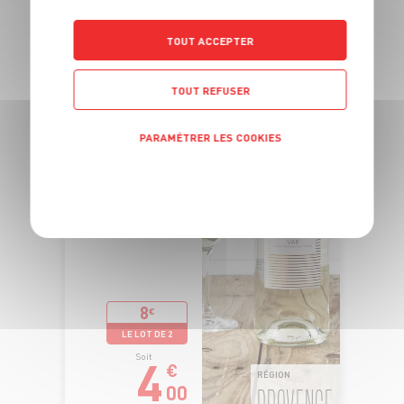
ENSOLEILLÉ"
TOUT ACCEPTER
TOUT REFUSER
PARAMÉTRER LES COOKIES
POLITIQUE DE CONFIDENTIALITÉ
8
€
LE LOT DE 2
4
Soit
€
RÉGION
00