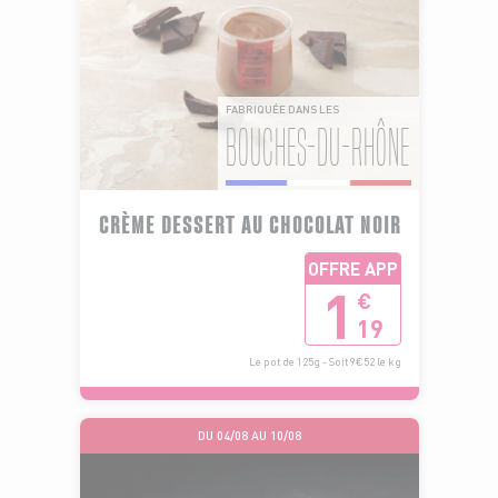
FABRIQUÉE DANS LES
BOUCHES-DU-RHÔNE
CRÈME DESSERT AU CHOCOLAT NOIR
OFFRE APP
1
€
19
Le pot de 125g - Soit 9€52 le kg
DU 04/08 AU 10/08