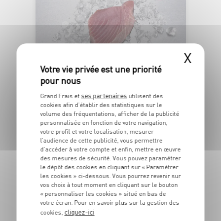
X
PÊCHÉ EN
OCÉAN PACIFIQUE
ses partenaires
Grand Frais et
utilisent des
PAVÉ DE THON ALBACORE SASHIMI
cookies afin d’établir des statistiques sur le
Barquette de poids variable
volume des fréquentations, afficher de la publicité
personnalisée en fonction de votre navigation,
OFFRE APP
votre profil et votre localisation, mesurer
5
6
€
€
l’audience de cette publicité, vous permettre
72
-14,3%
76
d’accéder à votre compte et enfin, mettre en œuvre
des mesures de sécurité. Vous pouvez paramétrer
Les 160g - Soit 35€99 le kg au lieu de 41€99 le kg
le dépôt des cookies en cliquant sur « Paramétrer
les cookies » ci-dessous. Vous pourrez revenir sur
vos choix à tout moment en cliquant sur le bouton
« personnaliser les cookies » situé en bas de
DU 27/07 AU 23/08
votre écran. Pour en savoir plus sur la gestion des
cliquez-ici
cookies,
IGP VAR "MAS