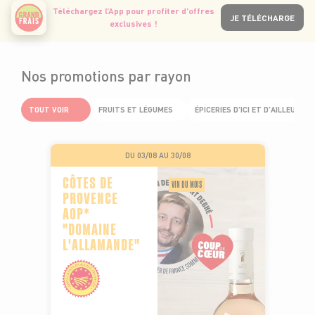
Téléchargez l’App pour profiter d’offres
JE TÉLÉCHARGE
exclusives !
Nos promotions par rayon
TOUT VOIR
FRUITS ET LÉGUMES
ÉPICERIES D'ICI ET D'AILLEURS
DU 03/08 AU 30/08
CÔTES DE
VIN DU MOIS
PROVENCE
AOP*
"DOMAINE
L'ALLAMANDE"