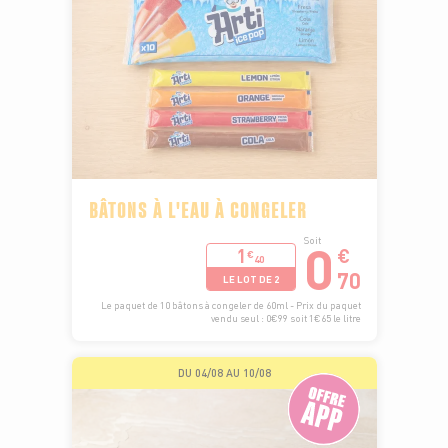
BÂTONS À L'EAU À CONGELER
0
Soit
1
€
€
40
70
LE LOT DE 2
Le paquet de 10 bâtons à congeler de 60ml - Prix du paquet
vendu seul : 0€99 soit 1€65 le litre
DU 04/08 AU 10/08