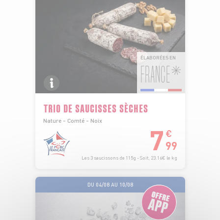
ÉLABORÉES EN
FRANCE*
TRIO DE SAUCISSES SÈCHES
Nature - Comté - Noix
7
€
99
Les 3 saucissons de 115g - Soit, 23.16€ le kg
DU 04/08 AU 10/08