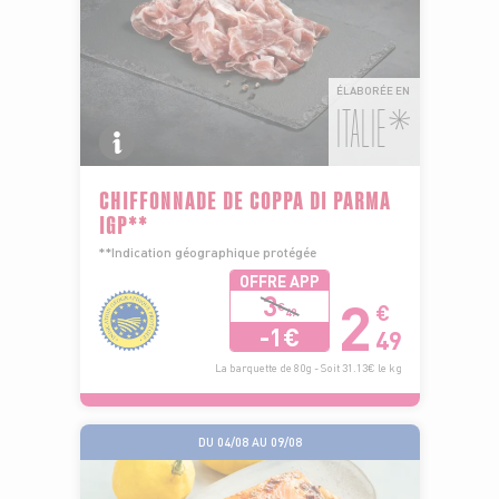
ÉLABORÉE EN
ITALIE*
CHIFFONNADE DE COPPA DI PARMA
IGP**
**Indication géographique protégée
OFFRE APP
2
3
€
€
49
-1€
49
La barquette de 80g - Soit 31.13€ le kg
DU 04/08 AU 09/08