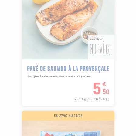
ÉLEVÉ EN
NORVÈGE
PAVÉ DE SAUMON À LA PROVENÇALE
Barquette de poids variable - x2 pavés
5
€
50
Les 250 g - Soit 21€99 le kg
DU 27/07 AU 09/08