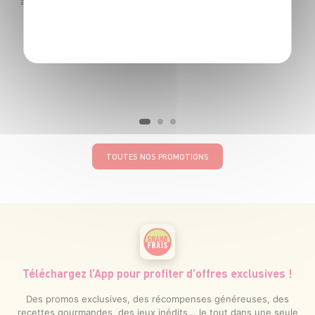
Le paquet de 250g soit 7€96 le kg au lieu de 9€96 le kg
POLITIQUE DE CONFIDENTIALITÉ
TOUTES NOS PROMOTIONS
Téléchargez l’App pour profiter d’offres exclusives !
Des promos exclusives, des récompenses généreuses, des
recettes gourmandes, des jeux inédits... le tout dans une seule