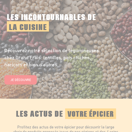
LES INCONTOURNABLES DE
LA CUISINE
Découvrez notre sélection de légumineuses
chez Grand Frais: lentilles, pois chiches,
haricots et bien d'autres.
JE DÉCOUVRE
LES ACTUS DE
VOTRE ÉPICIER
Profitez des actus de votre épicier pour découvrir le large
choix de produits proposés issus de nos régions et des 4 coins