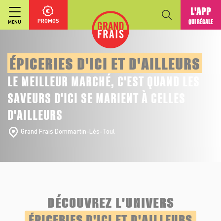
L'APP
PROMOS
QUI RÉGALE
MENU
ÉPICERIES D'ICI ET D'AILLEURS
LE MEILLEUR MARCHÉ, C'EST QUAND LES
SAVEURS D'ICI SE MARIENT À CELLES
D'AILLEURS
Grand Frais Dommartin-Lès-Toul
DÉCOUVREZ L'UNIVERS
ÉPICERIES D'ICI ET D'AILLEURS