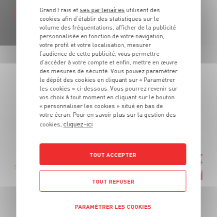
ses partenaires
Grand Frais et
utilisent des
EN SAVOIR PLUS
cookies afin d’établir des statistiques sur le
volume des fréquentations, afficher de la publicité
personnalisée en fonction de votre navigation,
votre profil et votre localisation, mesurer
l’audience de cette publicité, vous permettre
d’accéder à votre compte et enfin, mettre en œuvre
des mesures de sécurité. Vous pouvez paramétrer
LES PROMOTIONS
le dépôt des cookies en cliquant sur « Paramétrer
les cookies » ci-dessous. Vous pourrez revenir sur
DE VOTRE ÉPICIER
vos choix à tout moment en cliquant sur le bouton
« personnaliser les cookies » situé en bas de
votre écran. Pour en savoir plus sur la gestion des
Des produits de qualité et des promotions tous les jours.
cliquez-ici
cookies,
De quoi cuisiner tous vos repas au meilleur prix !
TOUT ACCEPTER
Grissini Spaccatini Panealba
OFFRE APP
TOUT REFUSER
Soit
2
€
49
1
€
-0,50€
99
PARAMÉTRER LES COOKIES