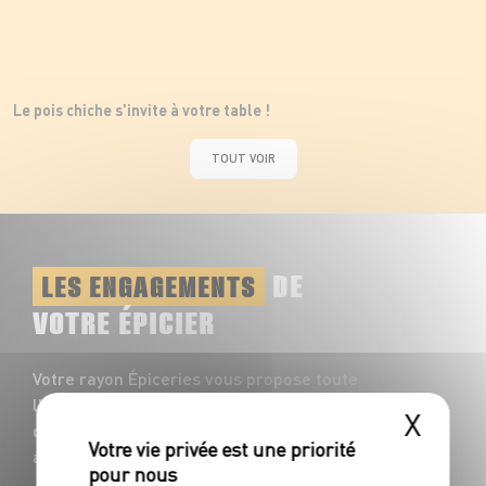
Le pois chiche s'invite à votre table !
TOUT VOIR
DE
LES ENGAGEMENTS
VOTRE ÉPICIER
Votre rayon Épiceries vous propose toute
l'année une multitude de saveurs à
X
découvrir : plus de 1200 références
accompagnent vos repas du quotidien !