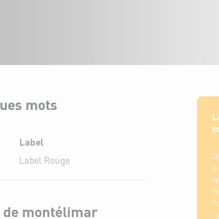
ques mots
L
v
Label
Dé
Label Rouge
à 
ap
fo
Po
t de montélimar
op