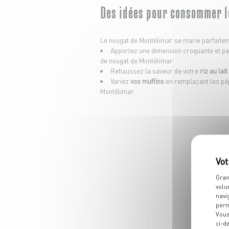
Des idées pour consommer l
Le nougat de Montélimar se marie parfaitem
Apportez une dimension croquante et p
de nougat de Montélimar
Rehaussez la saveur de votre
riz au lait
Variez
vos muffins
en remplaçant les pép
Montélimar
Gran
volu
navi
perm
D
Vous
ci-d