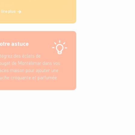
fé noir.
 lire plus
otre astuce
tégrez des éclats de
ugat de Montélimar dans vos
aces maison pour ajouter une
uche croquante et parfumée.