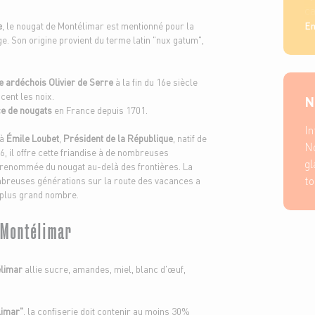
ca
e
, le nougat de Montélimar est mentionné pour la
En
. Son origine provient du terme latin "nux gatum",
 ardéchois Olivier de Serre
à la fin du 16e siècle
cent les noix.
N
ce de nougats
en France depuis 1701.
In
 à
Émile Loubet
,
Président de la République
, natif de
No
 il offre cette friandise à de nombreuses
gl
a renommée du nougat au-delà des frontières. La
to
breuses générations sur la route des vacances a
u plus grand nombre.
 Montélimar
élimar
allie sucre, amandes, miel, blanc d'œuf,
limar"
, la confiserie doit contenir au moins 30%