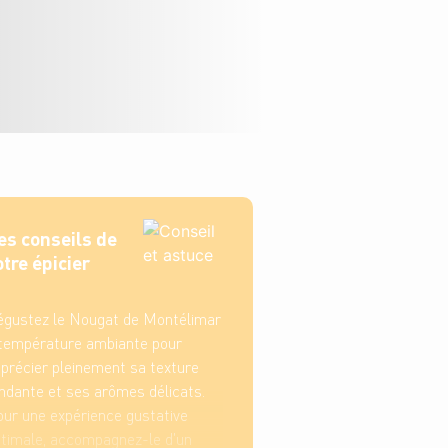
es conseils de
otre épicier
gustez le Nougat de Montélimar
température ambiante pour
précier pleinement sa texture
ndante et ses arômes délicats.
ur une expérience gustative
timale, accompagnez-le d'un