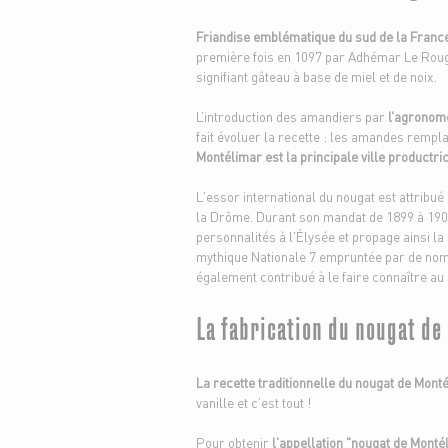
Friandise emblématique du sud de la Franc
première fois en 1097 par Adhémar Le Rouge
signifiant gâteau à base de miel et de noix.
L’introduction des amandiers par
l’agronome
fait évoluer la recette : les amandes rempla
Montélimar est la principale ville productri
L'essor international du nougat est attribué
la Drôme. Durant son mandat de 1899 à 1906,
personnalités à l'Élysée et propage ainsi l
mythique Nationale 7 empruntée par de nom
également contribué à le faire connaître a
La fabrication du nougat de
La recette traditionnelle du nougat de Mont
vanille et c’est tout !
Pour obtenir
l'appellation "nougat de Monté