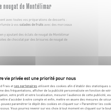
e nougat de Montélimar
ent avec toutes vos préparations de desserts :
arfumée à vos
salades de fruits
avec des morceaux
en y ajoutant des éclats de nougat de Montélimar
ites de chocolat par des brisures de nougat de
NOS IDÉES
RECETTES
ses partenaires
d Frais et
utilisent des cookies afin d’établir des statistiques s
me des fréquentations, afficher de la publicité personnalisée en fonction de vot
gation, votre profil et votre localisation, mesurer l’audience de cette publicité, vo
ettre d’accéder à votre compte et enfin, mettre en œuvre des mesures de sécur
écouvrez toutes nos recettes à base de nougat de montélima
 pouvez paramétrer le dépôt des cookies en cliquant sur « Paramétrer les cook
essous. Vous pourrez revenir sur vos choix à tout moment en cliquant sur le bou