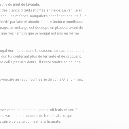
m 7% de
miel de lavande.
ec des blancs d'œufs montés en neige. La vanille et
sson. Les maîtres-nougatiers procèdent ensuite à un
ité parfaite et aboutir à cette
texture moelleuse
onnage, le mélange est découpé en plaques avant de
qu’une fois refroidi que le nougat est mis en forme
ougat dur réside dans la cuisson. Le sucre est cuit à
dur, lui conférant plus de fermeté et de croquant.
e colle pas aux dents ! Il reste tendre en bouche,
vençale au rayon confiserie de votre Grand Frais.
rvez votre nougat dans
un endroit frais et sec
, à
z les variations brusques de température, qui
stative de cette confiserie artisanale.