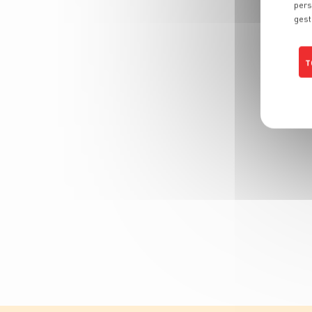
pers
gest
T