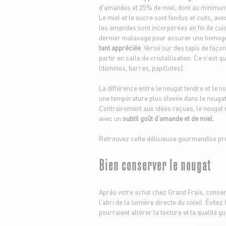
d'amandes et 25% de miel, dont au minimu
Le miel et le sucre sont fondus et cuits, av
les amandes sont incorporées en fin de cui
dernier malaxage pour assurer une homogéné
tant appréciée
. Versé sur des tapis de faç
partir en salle de cristallisation. Ce n’est 
(dominos, barres, papillotes).
La différence entre le nougat tendre et le n
une température plus élevée dans le nougat 
Contrairement aux idées reçues, le nougat n
avec un
subtil goût d’amande et de miel.
Retrouvez cette délicieuse gourmandise pro
Bien conserver le nougat
Après votre achat chez Grand Frais, conse
l'abri de la lumière directe du soleil. Évite
pourraient altérer la texture et la qualité gu