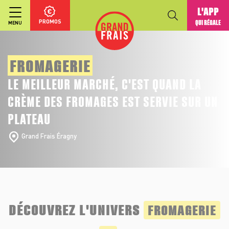
L'APP
PROMOS
QUI RÉGALE
MENU
FROMAGERIE
LE MEILLEUR MARCHÉ, C'EST QUAND LA
CRÈME DES FROMAGES EST SERVIE SUR UN
PLATEAU
Grand Frais Éragny
DÉCOUVREZ L'UNIVERS
FROMAGERIE