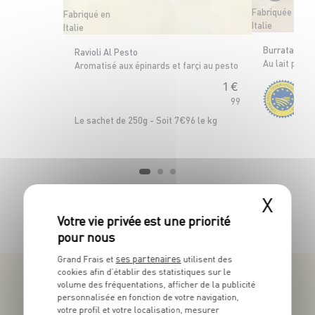
Fabriquée en
Fabriqué en
Italie
Italie
Burrata di A
Ravioli Al Pesto
Au lait past
Aromatisé aux épinards et farçi au pesto
1
€
99
Le 
Le sachet de 250g - Soit 7€96 le kg
X
TOUTES NOS PROMOTIONS
ses partenaires
Grand Frais et
utilisent des
cookies afin d’établir des statistiques sur le
volume des fréquentations, afficher de la publicité
personnalisée en fonction de votre navigation,
votre profil et votre localisation, mesurer