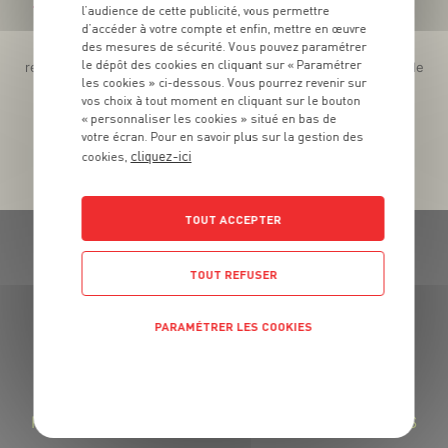
Téléchargez l’App pour profiter d’offres exclusives !
l’audience de cette publicité, vous permettre
d’accéder à votre compte et enfin, mettre en œuvre
des mesures de sécurité. Vous pouvez paramétrer
Des promos exclusives, des récompenses généreuses, des
le dépôt des cookies en cliquant sur « Paramétrer
recettes gourmandes, des jeux inédits... le tout dans une seule
les cookies » ci-dessous. Vous pourrez revenir sur
app !
vos choix à tout moment en cliquant sur le bouton
« personnaliser les cookies » situé en bas de
votre écran. Pour en savoir plus sur la gestion des
cliquez-ici
cookies,
TOUT ACCEPTER
TOUT REFUSER
PARAMÉTRER LES COOKIES
GRAND FRAIS, LE MEILLEUR
MARCHÉ PRÈS DE CHEZ VOUS
POLITIQUE DE CONFIDENTIALITÉ
LA FROMAGERIE GRAND FRAIS : DES FROMAGES
RÉGIONAUX SAVOUREUX ET DES LAITAGES FRAIS