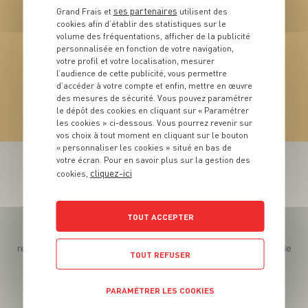
ses partenaires
Grand Frais et
utilisent des
cookies afin d’établir des statistiques sur le
volume des fréquentations, afficher de la publicité
personnalisée en fonction de votre navigation,
votre profil et votre localisation, mesurer
PRODUIT
l’audience de cette publicité, vous permettre
Vin Blanc
d’accéder à votre compte et enfin, mettre en œuvre
des mesures de sécurité. Vous pouvez paramétrer
le dépôt des cookies en cliquant sur « Paramétrer
VOIR LE PRODUIT
les cookies » ci-dessous. Vous pourrez revenir sur
vos choix à tout moment en cliquant sur le bouton
« personnaliser les cookies » situé en bas de
votre écran. Pour en savoir plus sur la gestion des
cliquez-ici
cookies,
Téléchargez l’App pour profiter d’offres exclusives !
TOUT ACCEPTER
Des promos exclusives, des récompenses généreuses, des
recettes gourmandes, des jeux inédits... le tout dans une seule
TOUT REFUSER
app !
PARAMÉTRER LES COOKIES