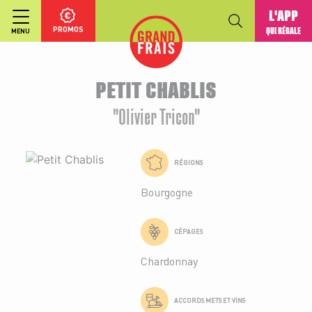
L'APP
PROMOS
QUI RÉGALE
MENU
PETIT CHABLIS
"Olivier Tricon"
RÉGIONS
Bourgogne
CÉPAGES
Chardonnay
ACCORDS METS ET VINS