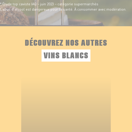
* Étude top caviste IAQ – juin 2023 – catégorie supermarchés
L’abus d’alcool est dangereux pour la santé. À consommer avec modération.
DÉCOUVREZ NOS AUTRES
VINS BLANCS