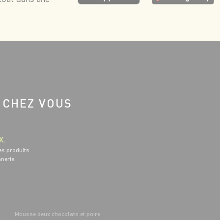
 CHEZ VOUS
X.
es produits
nnerie.
Mousse deux chocolats et poire