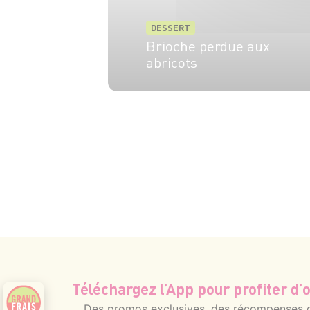
DESSERT
Brioche perdue aux
abricots
6 pers.
Téléchargez l’App pour profiter d’o
Des promos exclusives, des récompenses gé