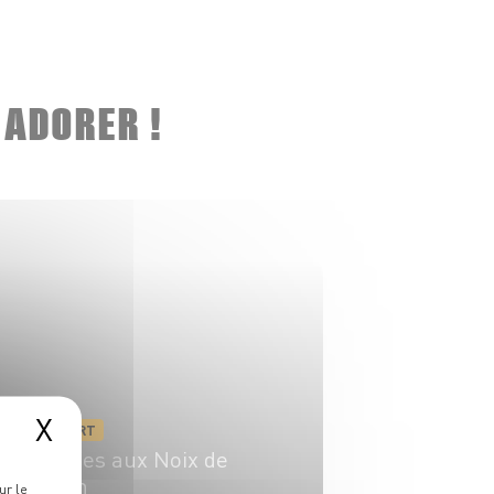
 ADORER !
X
DESSERT
Cookies aux Noix de
Pécan
ur le