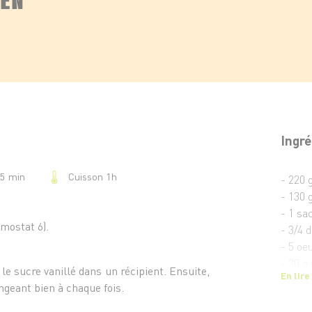
Ingré
Cuisson 1h
15 min
- 220 g
- 130 
- 1 sa
rmostat 6).
- 3/4 d
- 5 oe
- 20 g
 le sucre vanillé dans un récipient. Ensuite,
En lire
- 500 
ngeant bien à chaque fois.