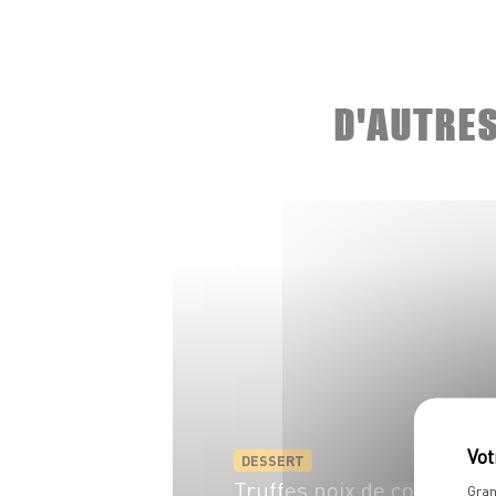
D'AUTRE
DESSERT
Truffes noix de coco
Gran