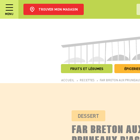
TROUVER MON MAGASIN
MENU
FRUITS ET LÉGUMES
ÉPICERIES
ACCUEIL
RECETTES
FAR BRETON AUX PRUNEAU
>
>
DESSERT
FAR BRETON AU
PRUNEAUX D'A