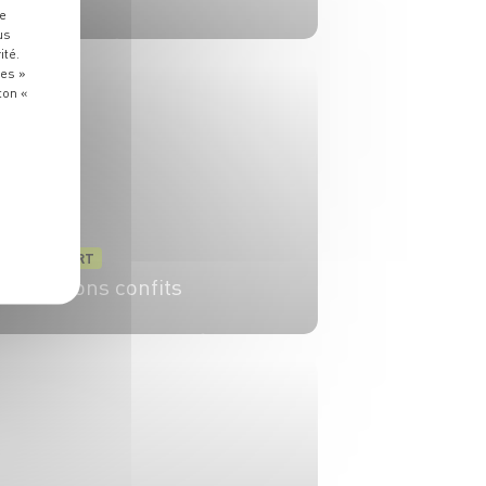
re
us
10 min
12 min
ité.
ies »
ton «
DESSERT
Marrons confits
12 pers.
45 min
1h