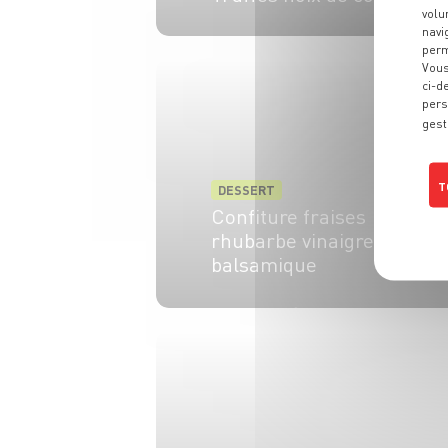
volu
navi
6 pers.
10 min
perm
Vous
ci-d
pers
gest
T
DESSERT
Confiture fraises
rhubarbe vinaigre
balsamique
10 min
30 min