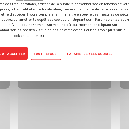
me des fréquentations, afficher de la publicité personnalisée en fonction de vot
gation, votre profil et votre localisation, mesurer l’audience de cette publicité, vo
6 pers.
20 min
10 min
ettre d’accéder à votre compte et enfin, mettre en œuvre des mesures de sécur
 pouvez paramétrer le dépôt des cookies en cliquant sur « Paramétrer les cook
essous. Vous pourrez revenir sur vos choix à tout moment en cliquant sur le bou
onnaliser les cookies » situé en bas de votre écran. Pour en savoir plus sur la
cliquez-ici
ion des cookies,
OUT ACCEPTER
TOUT REFUSER
PARAMÉTRER LES COOKIES
POLITIQUE DE CONFIDENTIALITÉ
DESSERT
Anisbredele
4 pers.
45 min
10 min