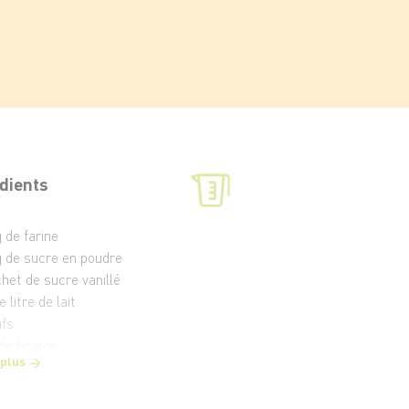
dients
 de farine
g de sucre en poudre
chet de sucre vanillé
e litre de lait
ufs
 de beurre
 plus
g de pruneaux d'Agen