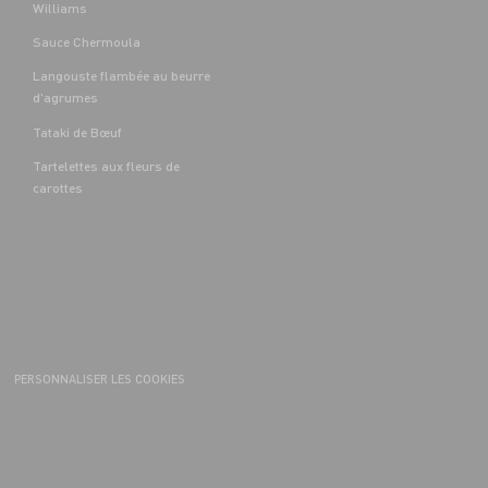
Williams
Sauce Chermoula
Langouste flambée au beurre
d'agrumes
Tataki de Bœuf
Tartelettes aux fleurs de
carottes
PERSONNALISER LES COOKIES