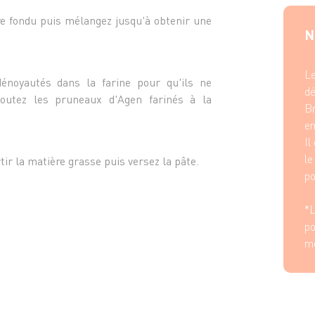
rre fondu puis mélangez jusqu'à obtenir une
N
Le
énoyautés dans la farine pour qu'ils ne
dé
outez les pruneaux d'Agen farinés à la
Br
en
Il
le
tir la matière grasse puis versez la pâte.
po
*L
po
m