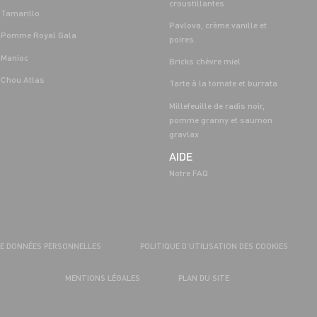
croustillantes
Tamarillo
Pavlova, crème vanille et
Pomme Royal Gala
poires.
Manioc
Bricks chèvre miel
Chou Atlas
Tarte à la tomate et burrata
Millefeuille de radis noir,
pomme granny et saumon
gravlax
AIDE
Notre FAQ
DE DONNÉES PERSONNELLES
POLITIQUE D’UTILISATION DES COOKIES
MENTIONS LÉGALES
PLAN DU SITE