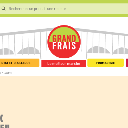
 D'ICI ET D'AILLEURS
FROMAGERIE
Le meilleur marché
X D'AGEN
X
GEN