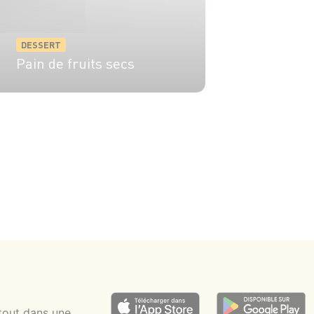
DESSERT
Pain de fruits secs
6 pers.
30 min
tout dans une