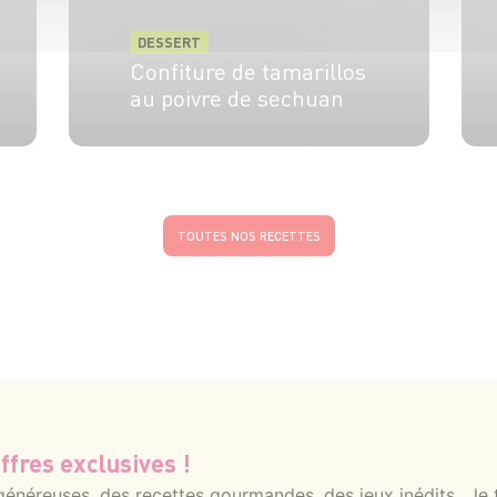
DESSERT
Confiture de tamarillos
au poivre de sechuan
5 pers.
30 min
30 min
TOUTES NOS RECETTES
ffres exclusives !
néreuses, des recettes gourmandes, des jeux inédits... le 