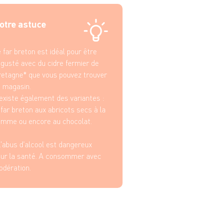
otre astuce
 far breton est idéal pour être
gusté avec du cidre fermier de
etagne* que vous pouvez trouver
 magasin.
 existe également des variantes :
 far breton aux abricots secs à la
mme ou encore au chocolat.
'abus d'alcool est dangereux
ur la santé. A consommer avec
odération.