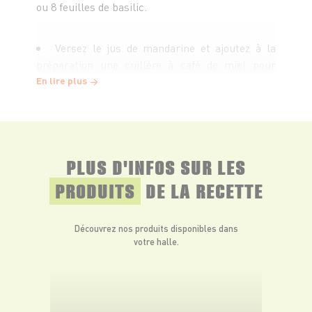
ou 8 feuilles de basilic.
Versez le jus de mandarine et ajoutez à la
préparation une cuillère à café de miel pour
adoucir votre boisson.
En lire plus
Ajoutez quelques glaçons.
PLUS D'INFOS SUR LES
Mixez votre jus diététique, versez-le dans un
verre et décorez de feuilles de mâche, basilic et
PRODUITS
DE LA RECETTE
de morceaux d’ananas.
Découvrez nos produits disponibles dans
votre halle.