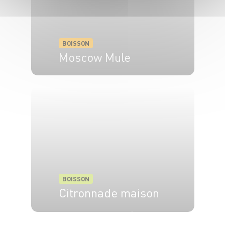
BOISSON
Moscow Mule
1 pers.
5 min
BOISSON
Citronnade maison
6 pers.
15 min
15 min