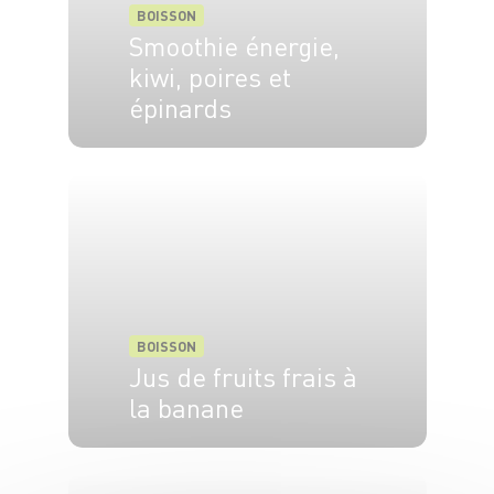
BOISSON
Smoothie énergie,
kiwi, poires et
épinards
2 pers.
5 min
BOISSON
Jus de fruits frais à
la banane
4 pers.
30 min