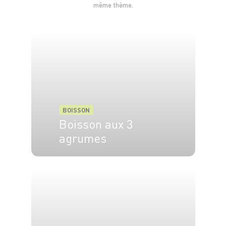
même thème.
BOISSON
Boisson aux 3
agrumes
4 pers.
5 min