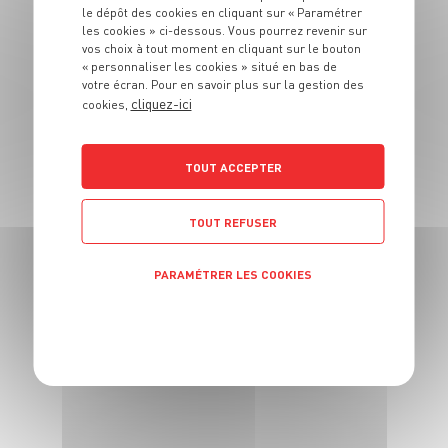
Caribbean Mule
le dépôt des cookies en cliquant sur « Paramétrer
les cookies » ci-dessous. Vous pourrez revenir sur
vos choix à tout moment en cliquant sur le bouton
1 pers.
5 min
« personnaliser les cookies » situé en bas de
votre écran. Pour en savoir plus sur la gestion des
cliquez-ici
cookies,
TOUT ACCEPTER
BOISSON
TOUT REFUSER
Smoothie banane-
fraise à la noix de
PARAMÉTRER LES COOKIES
coco
POLITIQUE DE CONFIDENTIALITÉ
4 pers.
10 min