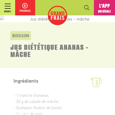
L'APP
PROMOS
QUI RÉGALE
MENU
BOISSON
JUS DIÉTÉTIQUE ANANAS -
MÂCHE
Ingrédients
- 1 tranche d’ananas
- 30 g de salade de mâche
- Quelques feuilles de basilic
- 1 c. à c. de miel