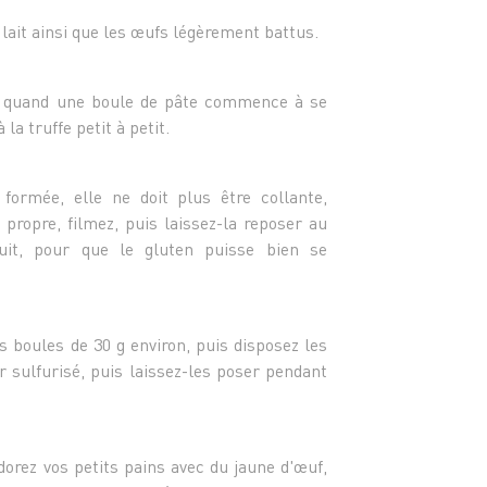
- Conf
- Foie
 lait ainsi que les œufs légèrement battus.
s quand une boule de pâte commence à se
a truffe petit à petit.
ormée, elle ne doit plus être collante,
propre, filmez, puis laissez-la reposer au
nuit, pour que le gluten puisse bien se
s boules de 30 g environ, puis disposez les
 sulfurisé, puis laissez-les poser pendant
dorez vos petits pains avec du jaune d'œuf,