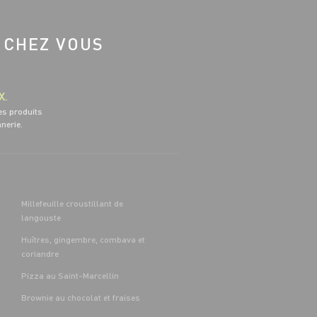
 CHEZ VOUS
X.
es produits
nnerie.
Millefeuille croustillant de
langouste
Huîtres, gingembre, combava et
coriandre
Pizza au Saint-Marcellin
Brownie au chocolat et fraises