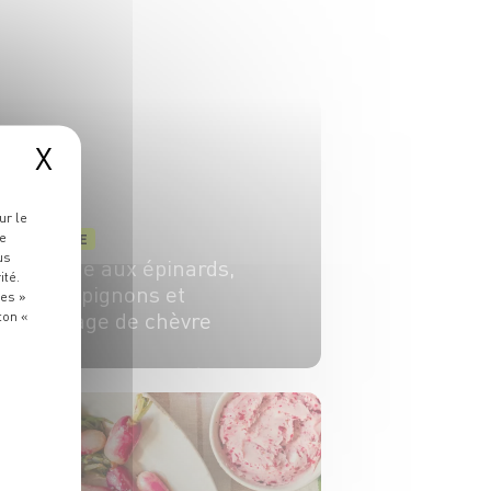
X
ur le
re
ENTRÉE
us
Quiche aux épinards,
ité.
champignons et
ies »
fromage de chèvre
ton «
4 pers.
25 min
30 min