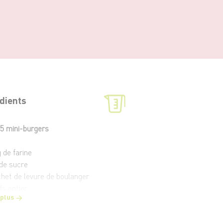
dients
5 mini-burgers
 de farine
 de sucre
chet de levure de boulanger
fs entier
 plus
de lait
g de beurre à la truffe (en pommade)