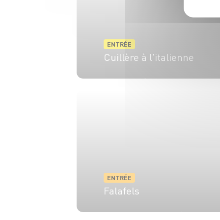
ENTRÉE
Cuillère à l'italienne
15 min
20 min
ENTRÉE
Falafels
4 pers.
55 min
15 min