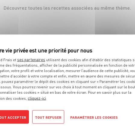
Découvrez toutes les recettes associées au même thème.
ses partenaires
d Frais et
utilisent des cookies afin d’établir des statistiques s
me des fréquentations, afficher de la publicité personnalisée en fonction de vot
gation, votre profil et votre localisation, mesurer l’audience de cette publicité, vo
ettre d’accéder à votre compte et enfin, mettre en œuvre des mesures de sécur
ENTRÉE
 pouvez paramétrer le dépôt des cookies en cliquant sur « Paramétrer les cook
Crème de cèpes
essous. Vous pourrez revenir sur vos choix à tout moment en cliquant sur le bou
onnaliser les cookies » situé en bas de votre écran. Pour en savoir plus sur la
cliquez-ici
ion des cookies,
4 pers.
20 min
25 min
OUT ACCEPTER
TOUT REFUSER
PARAMÉTRER LES COOKIES
POLITIQUE DE CONFIDENTIALITÉ