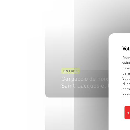
Gran
volu
navi
ENTRÉE
perm
Carpaccio de noix de
Vous
Saint-Jacques et litchi
ci-d
pers
gest
15 min
T