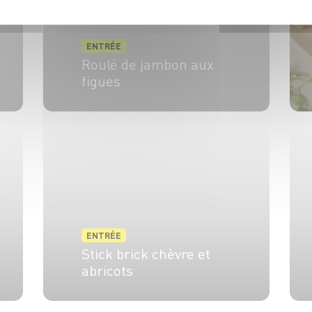
ENTRÉE
Roulé de jambon aux
figues
6 pers.
5 min
5 min
ENTRÉE
Stick brick chèvre et
abricots
4 pers.
25 min
5 min