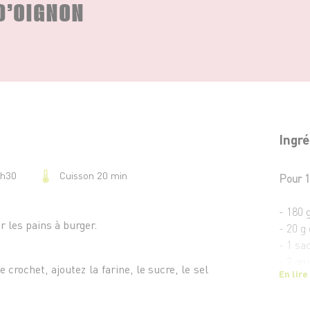
D’OIGNON
Ingré
Cuisson 20 min
1h30
Pour 1
- 180 g
r les pains à burger.
- 20 g
- 1 sa
- 2 œu
 crochet, ajoutez la farine, le sucre, le sel
En lire
- 10 g 
- 100 