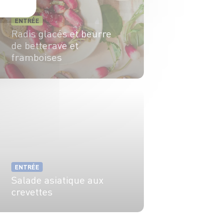
ENTRÉE
Radis glacés et beurre
de betterave et
framboises
4 pers.
15min
10min
ENTRÉE
Salade asiatique aux
crevettes
4 pers.
15 min