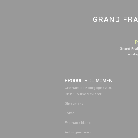
GRAND FRA
P
Grand Frai
exotiq
PRODUITS DU MOMENT
Crémant de Bourgogne AOC
Brut "Louise Meyland"
Gingembre
Lomo
Fromage blanc
Aubergine noire