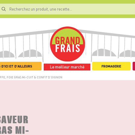
 D'ICI ET D'AILLEURS
FROMAGERIE
Le meilleur marché
FE, FOIE GRAS MI-CUIT & CONFIT D’OIGNON
SAVEUR
RAS MI-