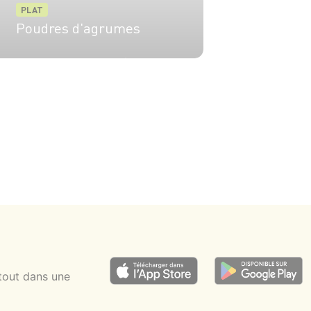
PLAT
Poudres d'agrumes
5 pers.
20 min
1h
tout dans une