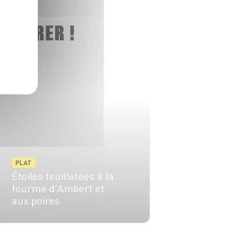
 ADORER !
PLAT
Étoiles feuilletées à la
fourme d'Ambert et
aux poires
4 pers.
20 min
10 min