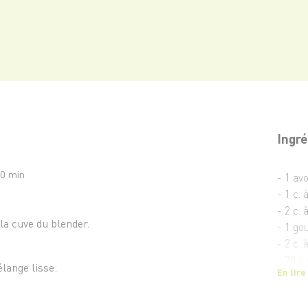
Ingré
10 min
- 1 av
- 1 c. 
- 2 c. 
la cuve du blender.
- 1 gou
- 2 c. 
- 70 g
lange lisse.
En lire
- Sel 
- 50 g