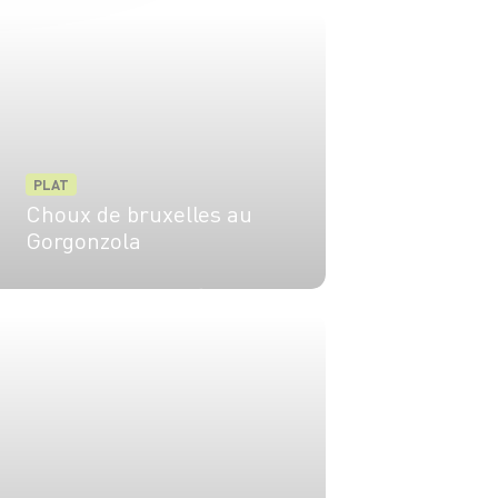
PLAT
Choux de bruxelles au
Gorgonzola
4 pers.
15 min
15 min