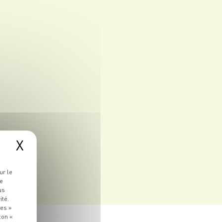
X
ur le
re
us
ité.
ies »
ton «