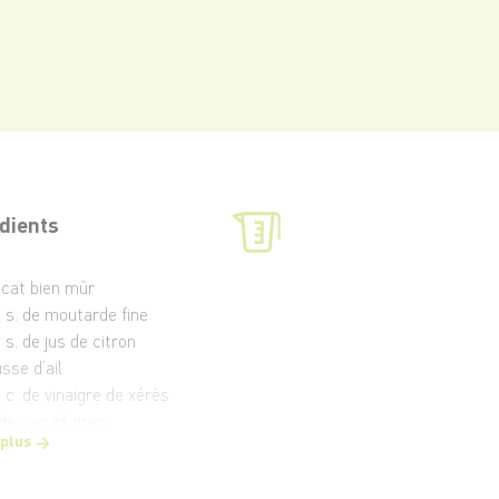
dients
ocat bien mûr
à s. de moutarde fine
à s. de jus de citron
sse d’ail
à c. de vinaigre de xérès
 de yaourt grec
 plus
et poivre du moulin
 de menthe fraîche