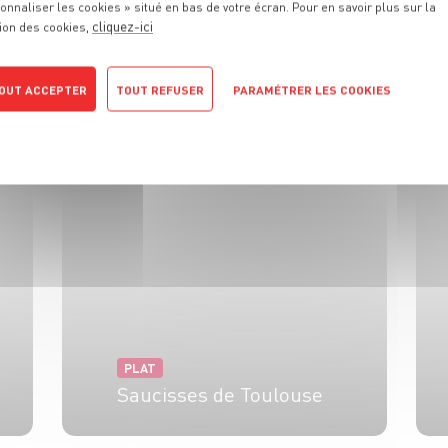
onnaliser les cookies » situé en bas de votre écran. Pour en savoir plus sur la
cliquez-ici
ion des cookies,
S
RECETTES
QUE
VOUS ALLEZ
OUT ACCEPTER
TOUT REFUSER
PARAMÉTRER LES COOKIES
Découvrez toutes les recettes associées au même thème.
POLITIQUE DE CONFIDENTIALITÉ
PLAT
Saucisses de Toulouse
6 pers.
12h