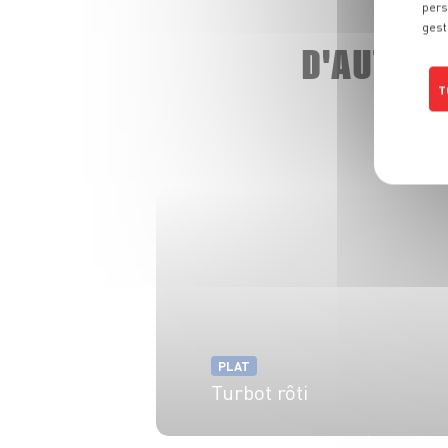
pers
gest
D'AUTRE
T
PLAT
Turbot rôti
4 pers.
20 min
25 min