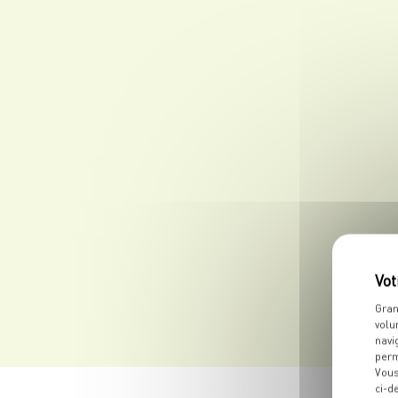
Gran
volu
navi
perm
Vous
ci-d