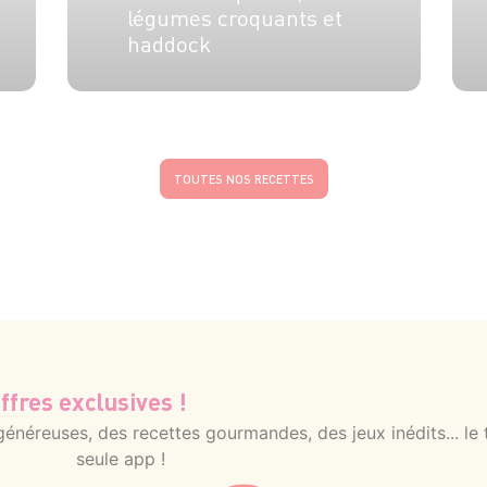
légumes croquants et
haddock
4 pers.
20 min
5 min
TOUTES NOS RECETTES
ffres exclusives !
néreuses, des recettes gourmandes, des jeux inédits... le 
seule app !