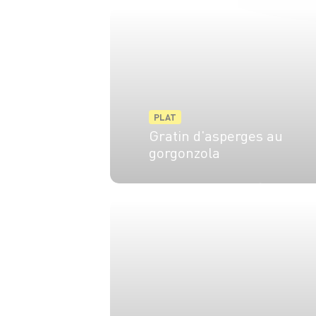
PLAT
Gratin d'asperges au
gorgonzola
6 pers.
20 min
25 min