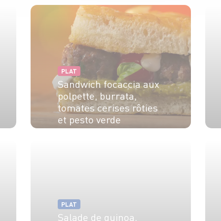
PLAT
Sandwich focaccia aux
polpette, burrata,
tomates cerises rôties
et pesto verde
PLAT
Salade de quinoa,