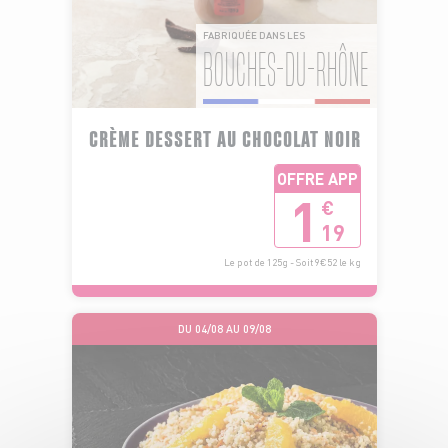
FABRIQUÉE DANS LES
BOUCHES-DU-RHÔNE
CRÈME DESSERT AU CHOCOLAT NOIR
OFFRE APP
1
€
19
Le pot de 125g - Soit 9€52 le kg
DU 04/08 AU 09/08