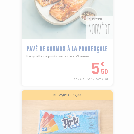
ÉLEVÉ EN
NORVÈGE
PAVÉ DE SAUMON À LA PROVENÇALE
Barquette de poids variable - x2 pavés
5
€
50
Les 250 g - Soit 21€99 le kg
DU 27/07 AU 09/08