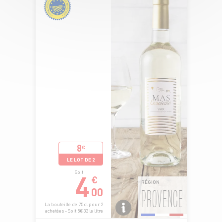
8
€
LE LOT DE 2
4
Soit
€
RÉGION
00
PROVENCE
La bouteille de 75 cl pour 2
achetées - Soit 5€33 le litre