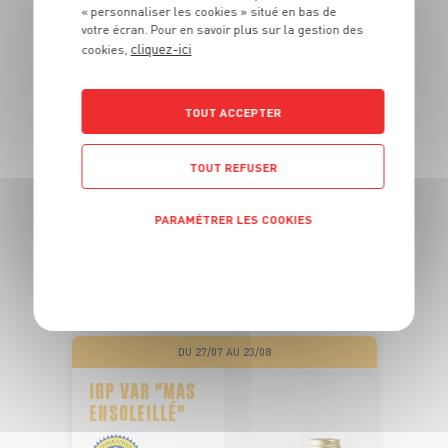
« personnaliser les cookies » situé en bas de
votre écran. Pour en savoir plus sur la gestion des
cliquez-ici
cookies,
PÊCHÉ EN
OCÉAN PACIFIQUE
TOUT ACCEPTER
PAVÉ DE THON ALBACORE SASHIMI
TOUT REFUSER
Barquette de poids variable
OFFRE APP
PARAMÉTRER LES COOKIES
5
6
€
€
48
-22,2%
04
POLITIQUE DE CONFIDENTIALITÉ
Les 180g - Soit 27€99 le kg au lieu de 35€99 le kg
DU 27/07 AU 23/08
IGP VAR "MAS
ENSOLEILLÉ"