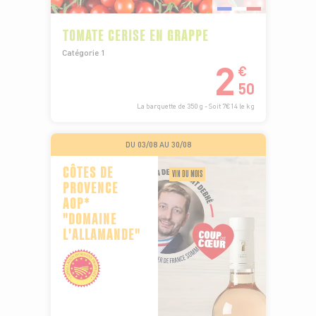
TOMATE CERISE EN GRAPPE
Catégorie 1
2
€
50
La barquette de 350 g - Soit 7€14 le kg
DU 03/08 AU 30/08
CÔTES DE
VIN DU MOIS
PROVENCE
AOP*
"DOMAINE
L'ALLAMANDE"