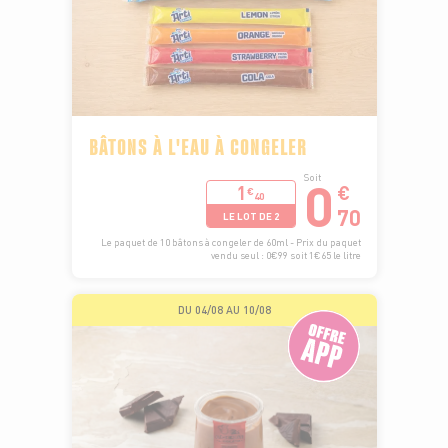
BÂTONS À L'EAU À CONGELER
0
Soit
1
€
€
40
70
LE LOT DE 2
Le paquet de 10 bâtons à congeler de 60ml - Prix du paquet
vendu seul : 0€99 soit 1€65 le litre
DU 04/08 AU 10/08