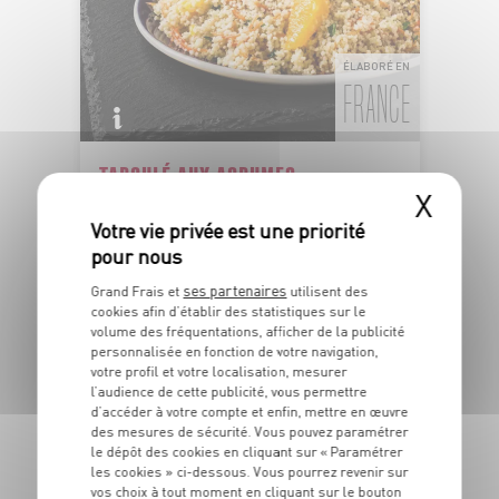
ÉLABORÉ EN
FRANCE
TABOULÉ AUX AGRUMES
X
Semoule de blé dur et fruits
Dans la limite des stocks disponibles
1
€
59
ses partenaires
Grand Frais et
utilisent des
Les 100g - Soit 15€90 le kg
cookies afin d’établir des statistiques sur le
volume des fréquentations, afficher de la publicité
personnalisée en fonction de votre navigation,
DU 04/08 AU 10/08
votre profil et votre localisation, mesurer
l’audience de cette publicité, vous permettre
d’accéder à votre compte et enfin, mettre en œuvre
des mesures de sécurité. Vous pouvez paramétrer
le dépôt des cookies en cliquant sur « Paramétrer
les cookies » ci-dessous. Vous pourrez revenir sur
vos choix à tout moment en cliquant sur le bouton