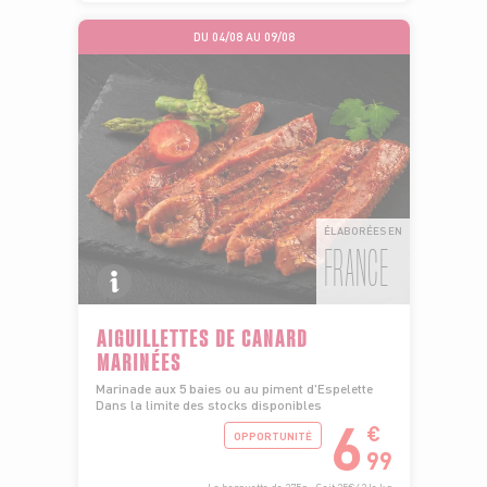
DU 04/08 AU 09/08
ÉLABORÉES EN
FRANCE
AIGUILLETTES DE CANARD
MARINÉES
Marinade aux 5 baies ou au piment d'Espelette
Dans la limite des stocks disponibles
6
€
OPPORTUNITÉ
99