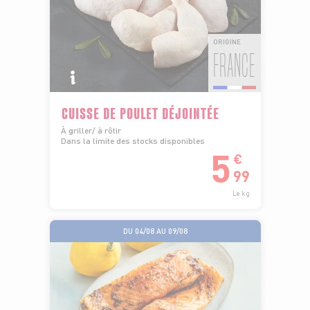
ORIGINE
FRANCE
CUISSE DE POULET DÉJOINTÉE
À griller/ à rôtir
Dans la limite des stocks disponibles
5
€
99
Le kg
DU 04/08 AU 09/08