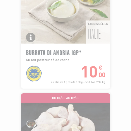
FABRIQUÉE EN
ITALIE
BURRATA DI ANDRIA IGP*
Au lait pasteurisé de vache
10
€
00
Le colis de 4 pots de 150 g - Soit 16€67 le kg
DU 04/08 AU 09/08