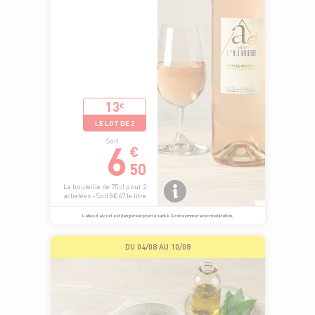
13
€
LE LOT DE 2
6
Soit
€
50
La bouteille de 75 cl pour 2
achetées - Soit 8€67 le litre
L’abus d’alcool est dangereux pour la santé. À consommer avec modération.
DU 04/08 AU 10/08