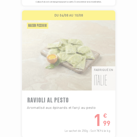
L’abus d’alcool est dangereux pour la santé. À consommer avec modération.
DU 04/08 AU 10/08
MAISON PICCININI
FABRIQUÉ EN
ITALIE
RAVIOLI AL PESTO
Aromatisé aux épinards et farçi au pesto
1
€
99
Le sachet de 250g - Soit 7€96 le kg