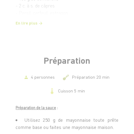
- 2 c. à s. de câpres
- Persil, cerfeuil, estragon
- 250 g de mayonnaise
En lire plus
Pour le crousti
- 700 g à 1 kg d’éperlans entiers
- Lait
- Farine
Préparation
- 1 bain de friture
- Fleur de sel et poivre
4 personnes
Préparation 20 min
Cuisson 5 min
Préparation de la sauce
:
Utilisez 250 g de mayonnaise toute prête
comme base ou faites une mayonnaise maison.