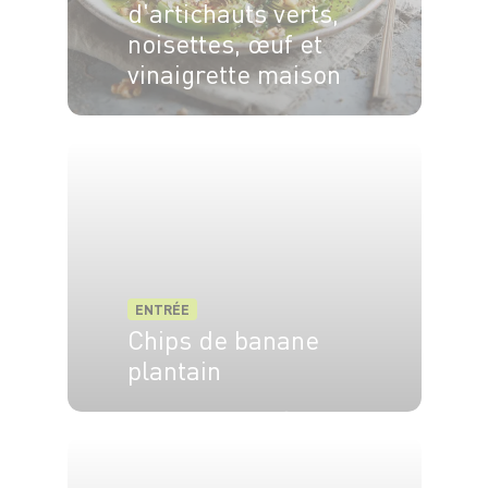
d'artichauts verts,
noisettes, œuf et
vinaigrette maison
4 pers.
25 min
15 min
ENTRÉE
Chips de banane
plantain
2 pers.
10 min
10 min