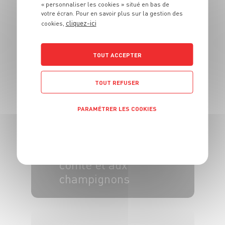
ENTRÉE
« personnaliser les cookies » situé en bas de
Bouchées fromage
votre écran. Pour en savoir plus sur la gestion des
cliquez-ici
cookies,
frais, raisins &
pistaches
TOUT ACCEPTER
6 pers.
15 min
TOUT REFUSER
PARAMÉTRER LES COOKIES
POLITIQUE DE CONFIDENTIALITÉ
ENTRÉE
Œufs cocotte au
comté et aux
champignons
4 pers.
20 min
30 min