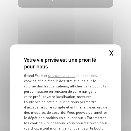
4 pers.
20 min
5 min
X
ENTRÉE
Bruschetta au
pesto, tomates et
billes de mozzarella
ses partenaires
Grand Frais et
utilisent des
cookies afin d’établir des statistiques sur le
volume des fréquentations, afficher de la publicité
4 pers.
20 min
3 min
personnalisée en fonction de votre navigation,
votre profil et votre localisation, mesurer
l’audience de cette publicité, vous permettre
d’accéder à votre compte et enfin, mettre en œuvre
des mesures de sécurité. Vous pouvez paramétrer
le dépôt des cookies en cliquant sur « Paramétrer
les cookies » ci-dessous. Vous pourrez revenir sur
vos choix à tout moment en cliquant sur le bouton