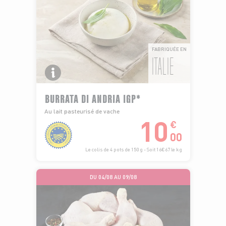
FABRIQUÉE EN
ITALIE
BURRATA DI ANDRIA IGP*
Au lait pasteurisé de vache
10
€
00
Le colis de 4 pots de 150 g - Soit 16€67 le kg
DU 04/08 AU 09/08