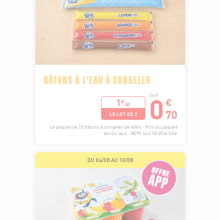
BÂTONS À L'EAU À CONGELER
0
Soit
1
€
€
40
70
LE LOT DE 2
Le paquet de 10 bâtons à congeler de 60ml - Prix du paquet
vendu seul : 0€99 soit 1€65 le litre
DU 04/08 AU 10/08