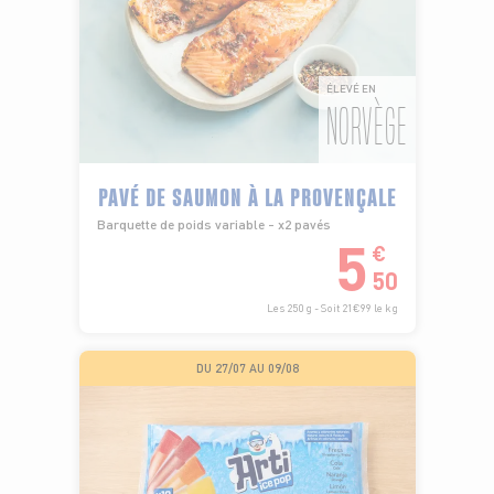
ÉLEVÉ EN
NORVÈGE
PAVÉ DE SAUMON À LA PROVENÇALE
Barquette de poids variable - x2 pavés
5
€
50
Les 250 g - Soit 21€99 le kg
DU 27/07 AU 09/08