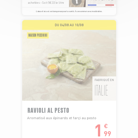
achetées - Soit 5€33 le litre
L’abus d’alcool est dangereux pour la santé. À consommer avec modération.
DU 04/08 AU 10/08
MAISON PICCININI
FABRIQUÉ EN
ITALIE
RAVIOLI AL PESTO
Aromatisé aux épinards et farçi au pesto
1
€
99