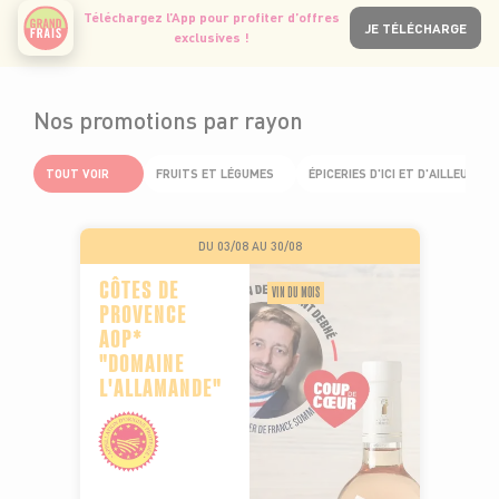
Téléchargez l’App pour profiter d’offres
JE TÉLÉCHARGE
exclusives !
Nos promotions par rayon
TOUT VOIR
FRUITS ET LÉGUMES
ÉPICERIES D'ICI ET D'AILLEURS
DU 03/08 AU 30/08
CÔTES DE
VIN DU MOIS
PROVENCE
AOP*
"DOMAINE
L'ALLAMANDE"