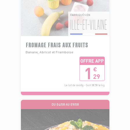
FABRIQUÉS EN
ILLE-ET-VILAINE
FROMAGE FRAIS AUX FRUITS
Banane, Abricot et Framboise
OFFRE APP
1
€
29
Le lot de 6x60g - Soit 3€58 le kg
DU 04/08 AU 09/08