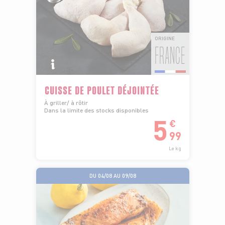
ORIGINE
FRANCE
CUISSE DE POULET DÉJOINTÉE
À griller/ à rôtir
Dans la limite des stocks disponibles
5
€
99
Le kg
DU 04/08 AU 09/08