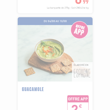
99
La barquette de 275g - Soit 25€42 le kg
DU 04/08 AU 10/08
ÉLABORÉ EN
ESPAGNE
GUACAMOLE
OFFRE APP
2
€