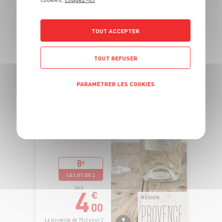
TOUT ACCEPTER
TOUT REFUSER
PARAMÉTRER LES COOKIES
POLITIQUE DE CONFIDENTIALITÉ
8
€
LE LOT DE 2
4
Soit
€
RÉGION
00
PROVENCE
La bouteille de 75 cl pour 2