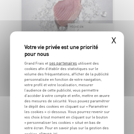
PÊCHÉ EN
OCÉAN PACIFIQUE
X
PAVÉ DE THON ALBACORE SASHIMI
ses partenaires
Grand Frais et
utilisent des
Barquette de poids variable
cookies afin d’établir des statistiques sur le
OFFRE APP
volume des fréquentations, afficher de la publicité
5
6
€
€
personnalisée en fonction de votre navigation,
48
-22,2%
votre profil et votre localisation, mesurer
04
l’audience de cette publicité, vous permettre
Les 180g - Soit 27€99 le kg au lieu de 35€99 le kg
d’accéder à votre compte et enfin, mettre en œuvre
des mesures de sécurité. Vous pouvez paramétrer
le dépôt des cookies en cliquant sur « Paramétrer
les cookies » ci-dessous. Vous pourrez revenir sur
DU 27/07 AU 23/08
vos choix à tout moment en cliquant sur le bouton
« personnaliser les cookies » situé en bas de
IGP VAR "MAS
votre écran. Pour en savoir plus sur la gestion des
ENSOLEILLÉ"
cliquez-ici
cookies,