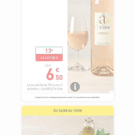
13
€
LE LOT DE 2
6
Soit
€
50
La bouteille de 75 cl pour 2
achetées - Soit 8€67 le litre
L’abus d’alcool est dangereux pour la santé. À consommer avec modération.
DU 04/08 AU 10/08