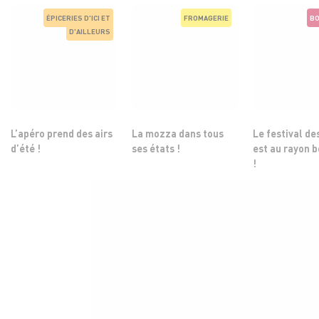
ÉPICERIES D'ICI ET
FROMAGERIE
BO
D'AILLEURS
L’apéro prend des airs
La mozza dans tous
Le festival de
d’été !
ses états !
est au rayon 
!