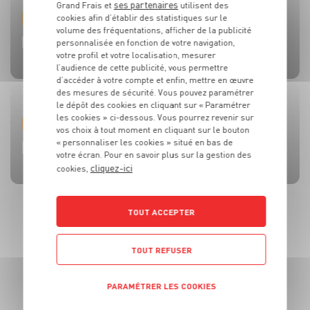
ses partenaires
Grand Frais et
utilisent des
cookies afin d’établir des statistiques sur le
PRODUIT
PRODUIT
PRODUIT
PRODUIT
PRODUIT
volume des fréquentations, afficher de la publicité
TOMATES
OLIVES
BEAUFORT AOP
CÔTE DE BŒUF
MOULES DE BOUCHOT AOP DE LA BAIE DU MONT-SAINT-
personnalisée en fonction de votre navigation,
MICHEL
votre profil et votre localisation, mesurer
l’audience de cette publicité, vous permettre
d’accéder à votre compte et enfin, mettre en œuvre
des mesures de sécurité. Vous pouvez paramétrer
le dépôt des cookies en cliquant sur « Paramétrer
les cookies » ci-dessous. Vous pourrez revenir sur
RECETTE
ACTUALITE
RECETTE
RECETTE
RECETTE
vos choix à tout moment en cliquant sur le bouton
BRUSCHETTA FRAISES TOMATES MOZZA
L’HUILE QUI FAIT TOUTE LA DIFFÉRENCE !
SALADE MOZZARELLA, PÊCHE ET AVOCAT
CÔTE DE BOEUF AU ROQUEFORT
BROCHETTES DE SARDINES ET SAUCE À LA MENTHE
« personnaliser les cookies » situé en bas de
votre écran. Pour en savoir plus sur la gestion des
cliquez-ici
cookies,
TOUT ACCEPTER
TOUT REFUSER
PARAMÉTRER LES COOKIES