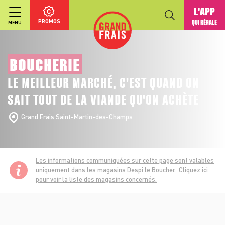
L'APP
PROMOS
QUI RÉGALE
MENU
BOUCHERIE
LE MEILLEUR MARCHÉ, C'EST QUAND ON
SAIT TOUT DE LA VIANDE QU'ON ACHÈTE
Grand Frais Saint-Martin-des-Champs
Les informations communiquées sur cette page sont valables
uniquement dans les magasins Despi le Boucher.
Cliquez ici
pour voir la liste des magasins concernés.