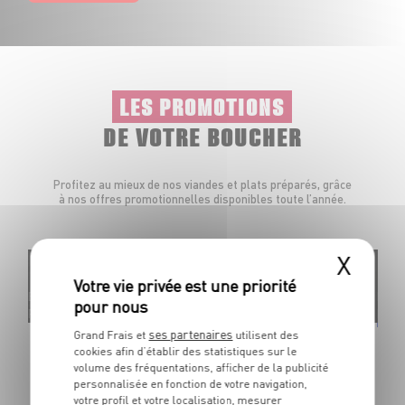
LES PROMOTIONS
DE VOTRE BOUCHER
Profitez au mieux de nos viandes et plats préparés, grâce
à nos offres promotionnelles disponibles toute l’année.
X
Élaborées en
Élabo
France
Fran
ses partenaires
Grand Frais et
utilisent des
Aiguillettes de canard marinées
Mi
cookies afin d’établir des statistiques sur le
Marinade aux 5 baies ou au piment d'Espelette
cu
volume des fréquentations, afficher de la publicité
Dans la limite des stocks disponibles
personnalisée en fonction de votre navigation,
Da
votre profil et votre localisation, mesurer