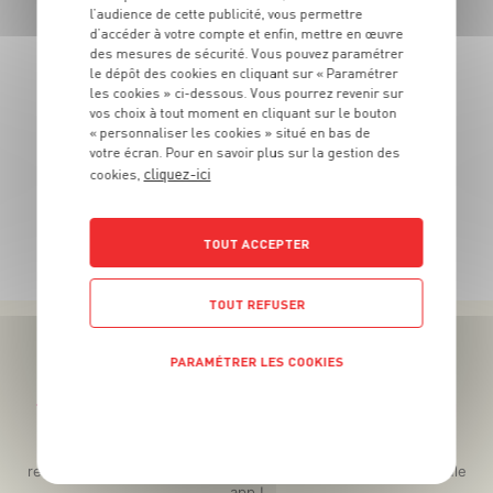
6
€
OPPORTUNITÉ
l’audience de cette publicité, vous permettre
99
d’accéder à votre compte et enfin, mettre en œuvre
des mesures de sécurité. Vous pouvez paramétrer
La barquette de 275g - Soit 25€42 le kg
La
le dépôt des cookies en cliquant sur « Paramétrer
les cookies » ci-dessous. Vous pourrez revenir sur
vos choix à tout moment en cliquant sur le bouton
« personnaliser les cookies » situé en bas de
votre écran. Pour en savoir plus sur la gestion des
cliquez-ici
cookies,
TOUTES NOS PROMOTIONS
TOUT ACCEPTER
TOUT REFUSER
PARAMÉTRER LES COOKIES
Téléchargez l’App pour profiter d’offres exclusives !
POLITIQUE DE CONFIDENTIALITÉ
Des promos exclusives, des récompenses généreuses, des
recettes gourmandes, des jeux inédits... le tout dans une seule
app !