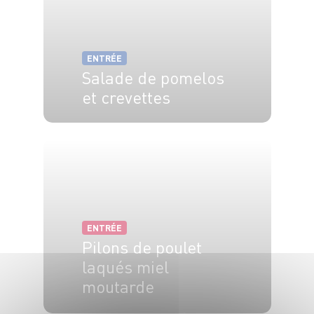
ENTRÉE
Salade de pomelos
et crevettes
4 pers.
20 min
ENTRÉE
Pilons de poulet
laqués miel
moutarde