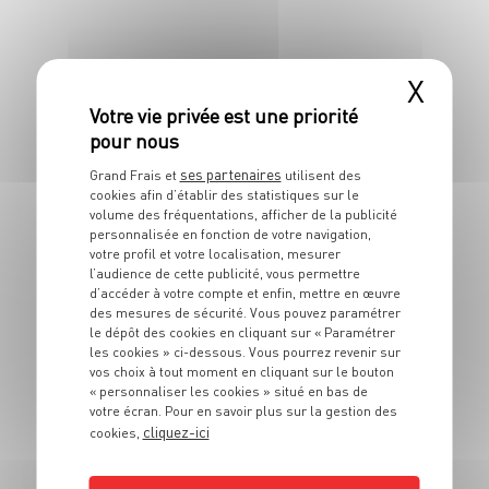
4 pers.
10 min
25 min
X
ENTRÉE
ses partenaires
Grand Frais et
utilisent des
Pilons de poulet
cookies afin d’établir des statistiques sur le
volume des fréquentations, afficher de la publicité
façon barbecue au
personnalisée en fonction de votre navigation,
four
votre profil et votre localisation, mesurer
l’audience de cette publicité, vous permettre
d’accéder à votre compte et enfin, mettre en œuvre
4 pers.
10 min
30 min
des mesures de sécurité. Vous pouvez paramétrer
le dépôt des cookies en cliquant sur « Paramétrer
les cookies » ci-dessous. Vous pourrez revenir sur
vos choix à tout moment en cliquant sur le bouton
« personnaliser les cookies » situé en bas de
votre écran. Pour en savoir plus sur la gestion des
cliquez-ici
cookies,
ENTRÉE