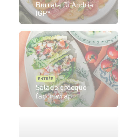
Burrata Di Andria
IGP*
4 pers.
20 min
ENTRÉE
Salade grecque
façon wrap
4 pers.
15min
10min