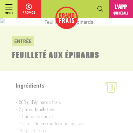
L'APP
PROMOS
QUI RÉGALE
MENU
ENTRÉE
FEUILLETÉ AUX ÉPINARDS
Ingrédients
- 800 g d’épinards frais
- 2 pâtes feuilletées
- 1 bûche de chèvre
- 1 c. à s. de crème fraîche épaisse
- 10 g de beurre