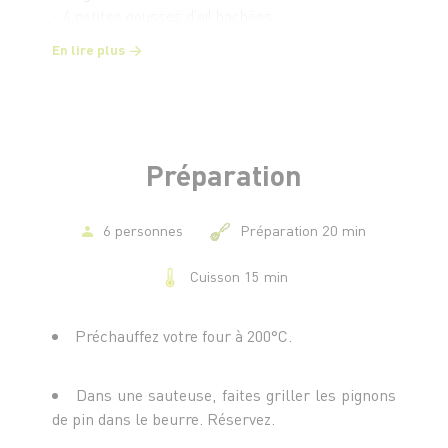
- 4 petites gousses d’ail hachées
- 1 échalote émincée
En lire plus
- 1 peu de miel liquide
- 1 poignée de pignons de pin
- Sel et poivre
Préparation
6 personnes
Préparation 20 min
Cuisson 15 min
Préchauffez votre four à 200°C.
Dans une sauteuse, faites griller les pignons
de pin dans le beurre. Réservez.