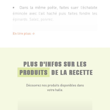
Dans la même poêle, faites suer l’échalote
émincée avec l’ail haché puis faites fondre les
épinards. Salez, poivrez.
Ajoutez une cuillère à soupe de crème fraîche
En lire plus
épaisse.
Laissez mijoter à feu doux une quinzaine de
minutes.
PLUS D'INFOS SUR LES
PRODUITS
DE LA RECETTE
Dans chaque pâte feuilletée, découpez un
grand carré en éliminant les bords arrondis puis
Découvrez nos produits disponibles dans
détaillez-le en bandes.
votre halle.
Sur une plaque du four recouverte de papier
sulfurisé, déposez les bandes de pâte feuilletée