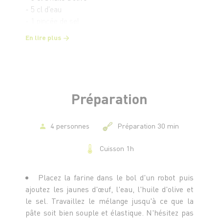
- 5 cl d'eau
- 1 pincée de sel
En lire plus
Pour la garniture
- 150 g de chair de courge butternut
- 60 g d'abondance râpé
- 20 g de pignons de pin
- 3 cl d’huile d’olive
Préparation
- Sel et poivre du moulin
4 personnes
Préparation 30 min
Cuisson 1h
Placez la farine dans le bol d'un robot puis
ajoutez les jaunes d'œuf, l'eau, l'huile d'olive et
le sel. Travaillez le mélange jusqu'à ce que la
pâte soit bien souple et élastique. N'hésitez pas