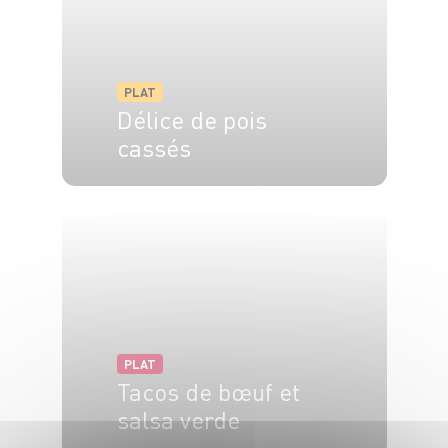
PLAT
Délice de pois
cassés
4 pers.
15 min
20 min
PLAT
Tacos de bœuf et
salsa verde