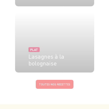
4 pers.
15 min
25 min
PLAT
Lasagnes à la
bolognaise
8 pers.
30 min
1h35
TOUTES NOS RECETTES