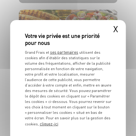
4 pers.
30 min
1h
X
PLAT
ses partenaires
Grand Frais et
utilisent des
Saucisses au
cookies afin d’établir des statistiques sur le
jalapeño, maïs grillé
volume des fréquentations, afficher de la publicité
personnalisée en fonction de votre navigation,
et salade fraîche
votre profil et votre localisation, mesurer
l’audience de cette publicité, vous permettre
d’accéder à votre compte et enfin, mettre en œuvre
4 pers.
20 min
15 min
des mesures de sécurité. Vous pouvez paramétrer
le dépôt des cookies en cliquant sur « Paramétrer
les cookies » ci-dessous. Vous pourrez revenir sur
vos choix à tout moment en cliquant sur le bouton
« personnaliser les cookies » situé en bas de
votre écran. Pour en savoir plus sur la gestion des
cliquez-ici
cookies,
PLAT