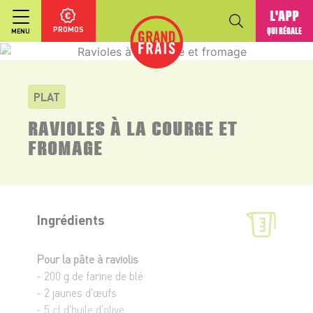
L'APP
PROMOS
QUI RÉGALE
MENU
PLAT
RAVIOLES À LA COURGE ET
FROMAGE
Ingrédients
Pour la pâte à raviolis
- 200 g de farine de blé
- 2 jaunes d'œufs
- 5 cl d'huile d'olive