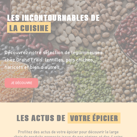
LES INCONTOURNABLES DE
LA CUISINE
Découvrez notre sélection de légumineuses
chez Grand Frais: lentilles, pois chiches,
haricots et bien d'autres.
JE DÉCOUVRE
LES ACTUS DE
VOTRE ÉPICIER
Profitez des actus de votre épicier pour découvrir le large
choix de produits proposés issus de nos régions et des 4 coins