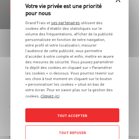
EN SAVOIR PLUS
ses partenaires
Grand Frais et
utilisent des
cookies afin d’établir des statistiques sur le
volume des fréquentations, afficher de la publicité
personnalisée en fonction de votre navigation,
votre profil et votre localisation, mesurer
LES PROMOTIONS
l’audience de cette publicité, vous permettre
d’accéder à votre compte et enfin, mettre en œuvre
DE VOTRE ÉPICIER
des mesures de sécurité. Vous pouvez paramétrer
le dépôt des cookies en cliquant sur « Paramétrer
les cookies » ci-dessous. Vous pourrez revenir sur
Des produits de qualité et des promotions tous les jours.
vos choix à tout moment en cliquant sur le bouton
De quoi cuisiner tous vos repas au meilleur prix !
« personnaliser les cookies » situé en bas de
votre écran. Pour en savoir plus sur la gestion des
cliquez-ici
cookies,
ngeler
TOUT ACCEPTER
TOUT REFUSER
ons à congeler de 60ml - Prix du paquet vendu seul : 0€99 soit 1€65 le litre