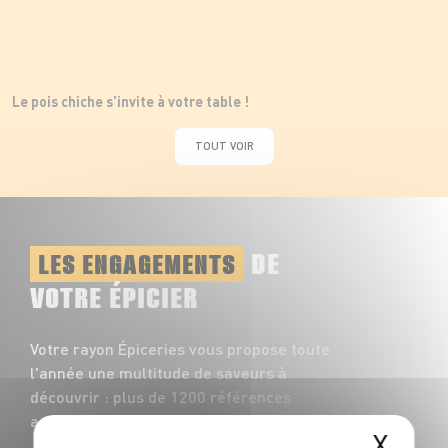
Le pois chiche s'invite à votre table !
TOUT VOIR
DE
LES ENGAGEMENTS
VOTRE ÉPICIER
Votre rayon Épiceries vous propose toute
l'année une multitude de saveurs à
découvrir : plus de 1200 références
accompagnent vos repas du quotidien !
X