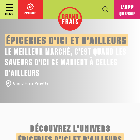
L'APP
PROMOS
QUI RÉGALE
MENU
ÉPICERIES D'ICI ET D'AILLEURS
LE MEILLEUR MARCHÉ, C'EST QUAND LES
SAVEURS D'ICI SE MARIENT À CELLES
D'AILLEURS
Grand Frais Venette
DÉCOUVREZ L'UNIVERS
ÉPICERIES D'ICI ET D'AILLEURS