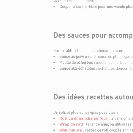
viande reste bien moelleuse.
Couper à contre-fibre pour une viande plu
Des sauces pour accompa
Sur la table, chacun peut choisir sa team :
Sauce au poivre :
crémeuse ou plus légère,
Moutarde et herbes :
moutarde, herbes fraîc
Sauce aux échalotes :
échalotes doucement 
Des idées recettes autou
Un rôti, et plusieurs repas possibles :
Rôti du dimanche au four
:
la version cl
Wrap de rôti
:
le lendemain, on utilise les
Wok minute
:
restes de rôti coupés en fi