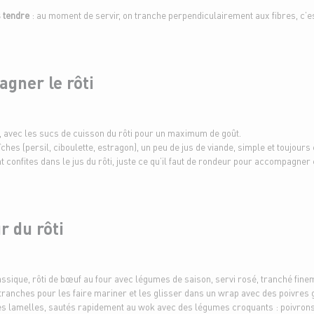
s tendre
: au moment de servir, on tranche perpendiculairement aux fibres, c’es
gner le rôti
 avec les sucs de cuisson du rôti pour un maximum de goût.
hes (persil, ciboulette, estragon), un peu de jus de viande, simple et toujours 
confites dans le jus du rôti, juste ce qu’il faut de rondeur pour accompagner
r du rôti
assique, rôti de bœuf au four avec légumes de saison, servi rosé, tranché fine
 tranches pour les faire mariner et les glisser dans un wrap avec des poivres gri
nes lamelles, sautés rapidement au wok avec des légumes croquants : poivrons,