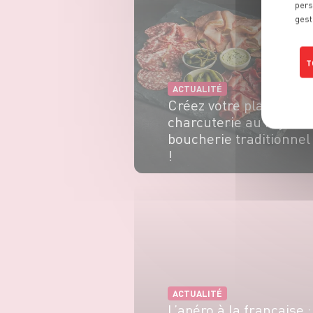
pers
gest
T
ACTUALITÉ
Créez votre plateau
charcuterie au rayon
boucherie traditionnel
!
EN SAVOIR PLUS
ACTUALITÉ
L’apéro à la française :