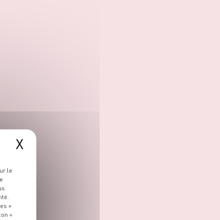
X
ur le
re
us
ité.
ies »
ton «