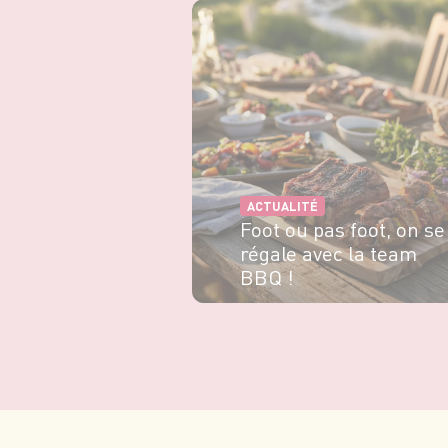
EN SAVOIR PLUS
ACTUALITÉ
Foot ou pas foot, on se
régale avec la team
BBQ !
EN SAVOIR PLUS