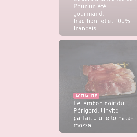
Pour un été
gourmand,
traditionnel et 100%
français.
EN SAVOIR PLUS
ACTUALITÉ
Le jambon noir du
Périgord, l’invité
parfait d’une tomate-
mozza !