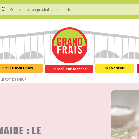
 D'ICI ET D'AILLEURS
FROMAGERIE
Le meilleur marché
: LE RÔTI DE BŒUF
MAINE : LE