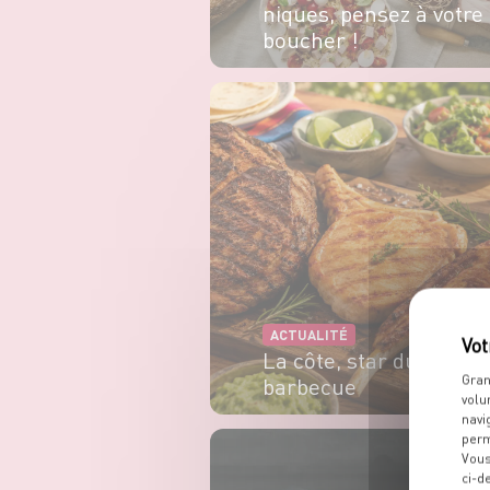
niques, pensez à votre
boucher !
EN SAVOIR PLUS
ACTUALITÉ
La côte, star du
barbecue
Gran
volu
navi
EN SAVOIR PLUS
perm
Vous
ci-d