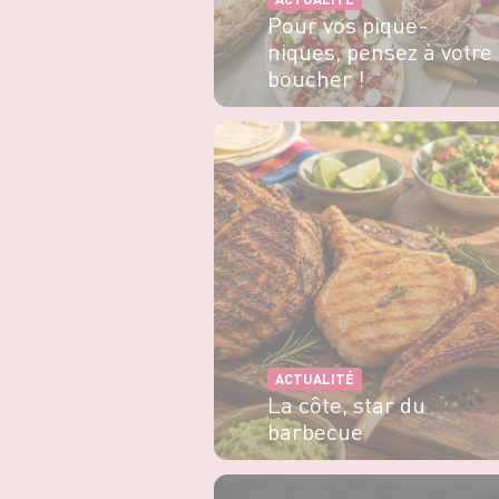
Pour vos pique-
niques, pensez à votre
boucher !
EN SAVOIR PLUS
ACTUALITÉ
La côte, star du
barbecue
EN SAVOIR PLUS