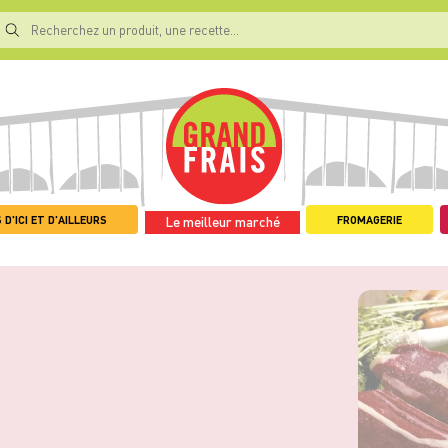
 D'ICI ET D'AILLEURS
FROMAGERIE
Le meilleur marché