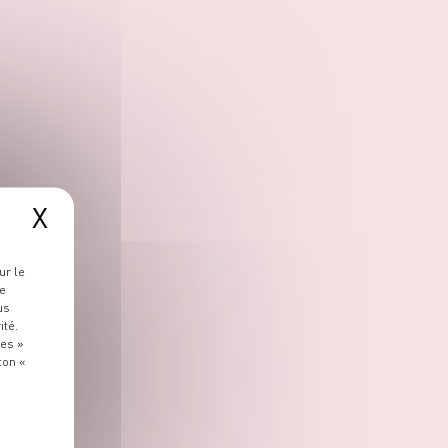
X
ur le
re
us
ité.
ies »
ton «