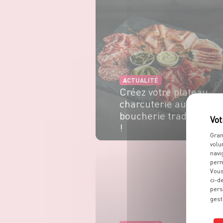
ACTUALITÉ
Créez votre plateau
charcuterie au rayon
boucherie traditionnel
!
Gran
volu
EN SAVOIR PLUS
navi
perm
Vous
ci-d
pers
gest