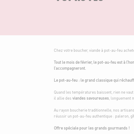
Chez votre boucher, viande à pot-au-feu acheté
Tout le mois de février, le pot-au-feu est à l’
l’accompagneront.
Le pot-au-feu : le grand classique qui réchau
Quand les températures baissent, rien ne vau
il allie des
viandes savoureuses
, longuement m
Au rayon boucherie traditionnelle, nos artis
réussir un pot-au-feu authentique : paleron, gî
Offre spéciale pour les grands gourmands !