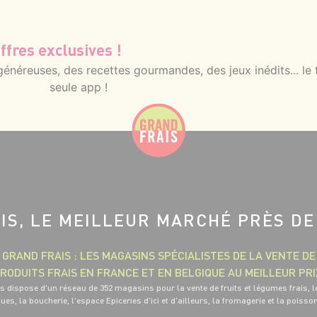
ffres exclusives !
néreuses, des recettes gourmandes, des jeux inédits... le 
seule app !
IS, LE MEILLEUR MARCHÉ PRÈS DE
GRAND FRAIS : LES MAGASINS SPÉCIALISTES DE LA VENTE DE
RODUITS FRAIS EN FRANCE ET EN BELGIQUE AU MEILLEUR PRI
s dispose d'un réseau de 352 magasins pour la vente de fruits et légumes frais, l
ues, la boucherie, l'espace Epiceries d'ici et d'ailleurs, la fromagerie et la poisso