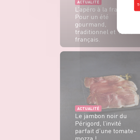
ACTUALITÉ
T
L’apéro à la française :
Pour un été
gourmand,
traditionnel et 100%
français.
EN SAVOIR PLUS
ACTUALITÉ
Le jambon noir du
Périgord, l’invité
parfait d’une tomate-
mozza !