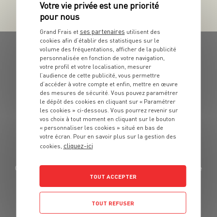
ses partenaires
Grand Frais et
utilisent des
cookies afin d’établir des statistiques sur le
volume des fréquentations, afficher de la publicité
personnalisée en fonction de votre navigation,
votre profil et votre localisation, mesurer
l’audience de cette publicité, vous permettre
d’accéder à votre compte et enfin, mettre en œuvre
GRAND FRAIS, LE MEILLEUR
des mesures de sécurité. Vous pouvez paramétrer
le dépôt des cookies en cliquant sur « Paramétrer
MARCHÉ PRÈS DE CHEZ VOUS
les cookies » ci-dessous. Vous pourrez revenir sur
vos choix à tout moment en cliquant sur le bouton
GRAND FRAIS : LES MAGASINS SPÉCIALISTES DE LA
« personnaliser les cookies » situé en bas de
VENTE DE
votre écran. Pour en savoir plus sur la gestion des
PRODUITS FRAIS EN FRANCE ET EN BELGIQUE AU
cliquez-ici
cookies,
MEILLEUR PRIX.
Grand Frais dispose d'un réseau de 352 magasins pour la vente de
TOUT ACCEPTER
fruits et légumes frais, les produits
exotiques, la boucherie, l'espace Epiceries d'ici et d'ailleurs, la
fromagerie et la poissonnerie.
TOUT REFUSER