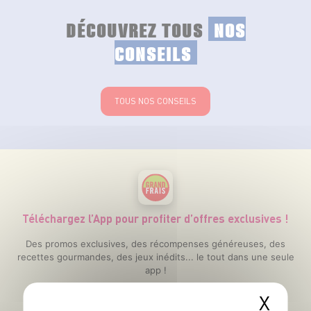
DÉCOUVREZ TOUS
NOS
CONSEILS
TOUS NOS CONSEILS
Téléchargez l’App pour profiter d’offres exclusives !
Des promos exclusives, des récompenses généreuses, des
recettes gourmandes, des jeux inédits... le tout dans une seule
app !
X