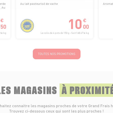
erde
Au lait pasteurisé de vache
Aromati
. Au
10
€
€
50
00
 le kg
Le colis de 4 pots de 150 g - Soit 16€67 le kg
TOUTES NOS PROMOTIONS
LES MAGASINS
À PROXIMIT
haitez connaitre les magasins proches de votre Grand Frais h
Trouvez ci-dessous ceux qui sont les plus proches !