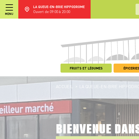
LA QUEUE-EN-BRIE HIPPODROME
Ouvert de 09:00 à 20:00
MENU
FRUITS ET LÉGUMES
ÉPICERIES
>
ACCUEIL
LA QUEUE-EN-BRIE HIPPODR
BIENVENUE DAN