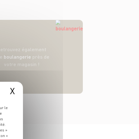
etrouvez également
ne
boulangerie
près de
votre magasin !
X
ur le
re
us
ité.
ies »
ton «