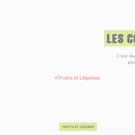
LES 
C’est da
pou
FRUITS ET LÉGUMES