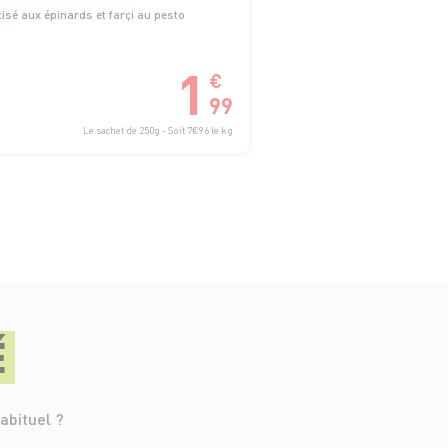
sé aux épinards et farçi au pesto
1
€
99
Le sachet de 250g - Soit 7€96 le kg
É
abituel ?