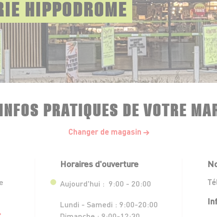
RIE HIPPODROME
 INFOS PRATIQUES DE VOTRE MA
Changer de magasin
Horaires d'ouverture
No
e
Té
Aujourd'hui :
9:00 - 20:00
In
Lundi - Samedi :
9:00-20:00
Dimanche :
9:00-12:30