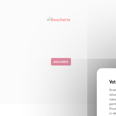
BOUCHERIE
Gran
volu
navi
perm
Vous
ci-d