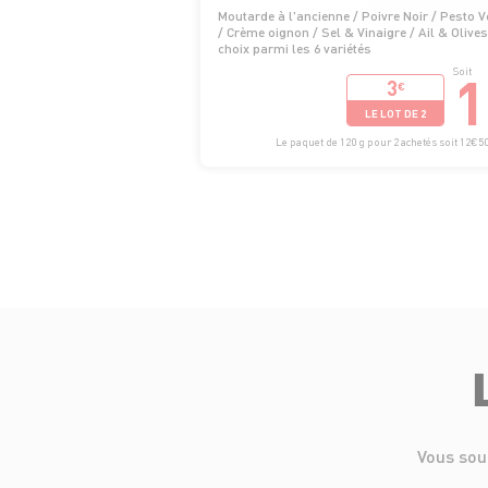
Moutarde à l'ancienne / Poivre Noir / Pesto V
/ Crème oignon / Sel & Vinaigre / Ail & Olives
choix parmi les 6 variétés
1
Soit
3
€
LE LOT DE 2
Le paquet de 120 g pour 2 achetés soit 12€50
Vous sou