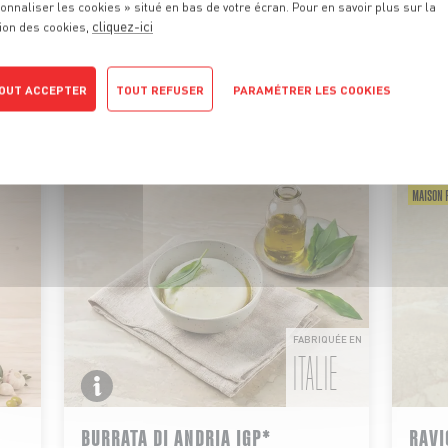
 PROMOTIONS
DE VOTRE MA
onnaliser les cookies » situé en bas de votre écran. Pour en savoir plus sur la
cliquez-ici
ion des cookies,
ionnels sont là pour vous conseiller et vous faire profiter de
OUT ACCEPTER
TOUT REFUSER
PARAMÉTRER LES COOKIES
motions tous les jours. On vous promet qu’il y en aura pour tou
POLITIQUE DE CONFIDENTIALITÉ
DU 04/08 AU 10/08
MAISON P
FABRIQUÉE EN
ITALIE
BURRATA DI ANDRIA IGP*
RAVI