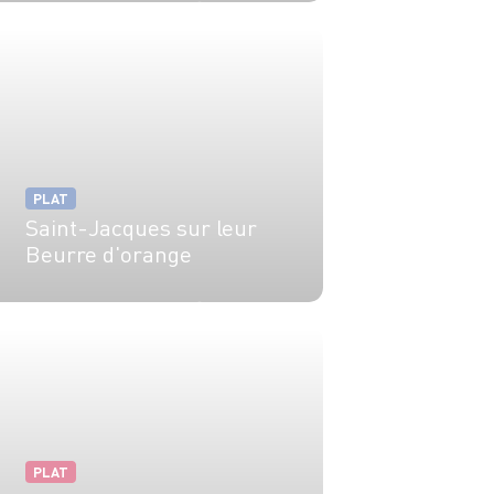
4 pers.
20 min
1h
PLAT
Saint-Jacques sur leur
Beurre d'orange
4 pers.
30 min
20 min
PLAT