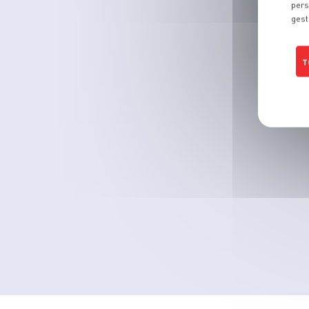
pers
gest
T