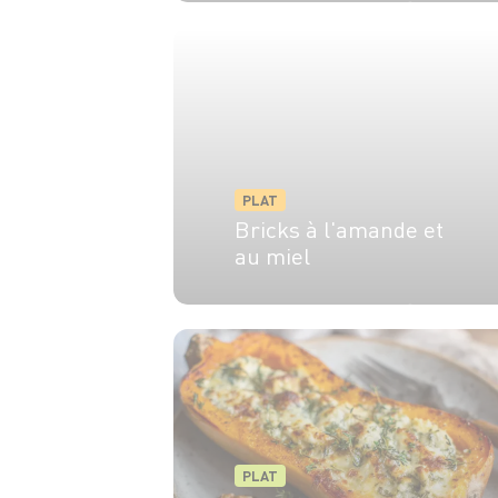
4 pers.
10 min
1 min
PLAT
Bricks à l'amande et
au miel
6 pers.
20 min
15 min
PLAT