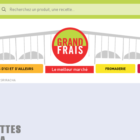
 D'ICI ET D'AILLEURS
FROMAGERIE
Le meilleur marché
 SRIRACHA
ETTES
HA