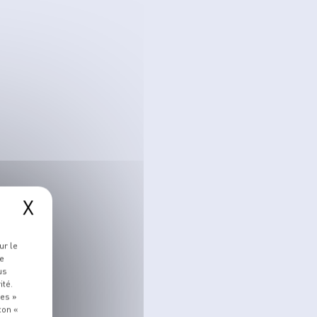
X
ur le
re
us
ité.
ies »
ton «