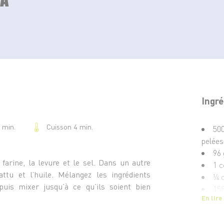
Ingré
Cuisson 4 min.
 min.
500
pelées
96 
farine, la levure et le sel. Dans un autre
1 c
attu et l’huile. Mélangez les ingrédients
¼ c
puis mixer jusqu’à ce qu’ils soient bien
158
En lire
1 o
15 