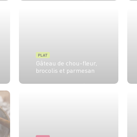
4 pers.
10 min
5 min
PLAT
Gâteau de chou-fleur,
brocolis et parmesan
4 pers.
10 min
45 min