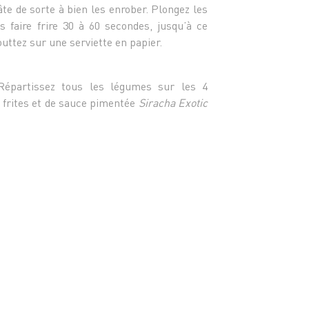
64 
te de sorte à bien les enrober. Plongez les
poivro
s faire frire 30 à 60 secondes, jusqu’à ce
128
outtez sur une serviette en papier.
64 
4 d
30
. Répartissez tous les légumes sur les 4
Exotic
s frites et de sauce pimentée
Siracha Exotic