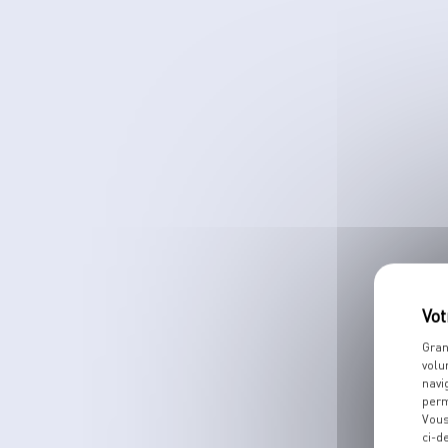
Gran
volu
navi
perm
Vous
ci-d