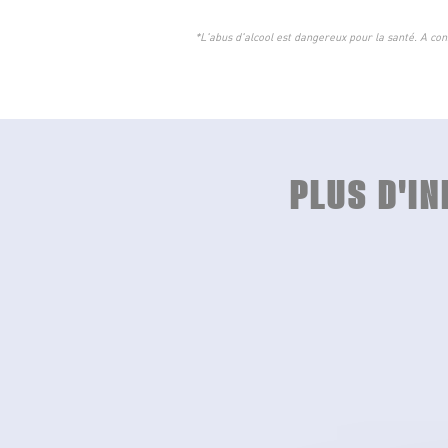
*L'abus d'alcool est dangereux pour la santé. A 
PLUS D'I