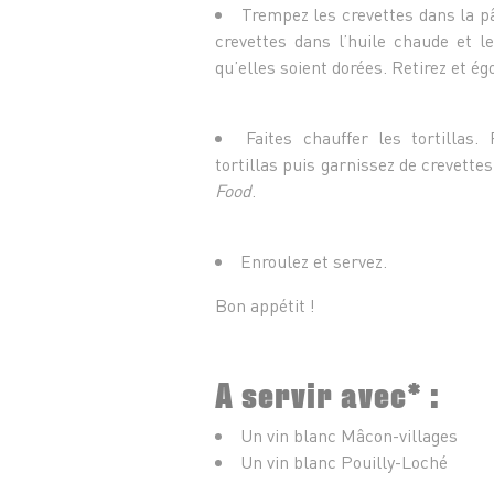
Trempez les crevettes dans la pâ
crevettes dans l’huile chaude et le
qu’elles soient dorées. Retirez et ég
Faites chauffer les tortillas
tortillas puis garnissez de crevette
Food
.
Enroulez et servez.
Bon appétit !
A servir avec* :
Un vin blanc Mâcon-villages
Un vin blanc Pouilly-Loché