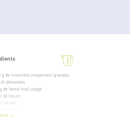
dients
 g de crevettes moyennes/ grandes,
 et déveinées
g de farine tout usage
c de levure
c de sel
 ml d'eau
 plus
euf battu
ml d'huile végétale