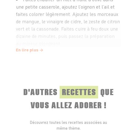
une petite casserole, ajoutez l’oignon et l’ail et
faites colorer légèrement. Ajoutez les morceaux
de mangue, le vinaigre de cidre, le zeste de citron
vert et la cassonade. Faites cuire à feu doux une
dizaine de minutes, puis passez la préparation
au mixeur plongeant.
En lire plus
Faites chauffer le barbecue. Piquez les
gambas sur les brochettes. Faites cuire 2
minutes sur la grille du barbecue en les
retournant régulièrement pendant la cuisson.
D'AUTRES
RECETTES
QUE
Servez sans attendre avec la sauce à la mangue.
VOUS ALLEZ ADORER !
Découvrez toutes les recettes associées au
même thème.