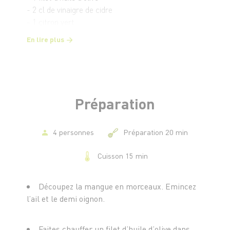
- 2 cl de vinaigre de cidre
- 1 citron vert
- 1 c. à s. de cassonade
En lire plus
- 8 grosses gambas
- Sel et poivre
Préparation
4 personnes
Préparation 20 min
Cuisson 15 min
Découpez la mangue en morceaux. Emincez
l’ail et le demi oignon.
Faites chauffer un filet d’huile d’olive dans