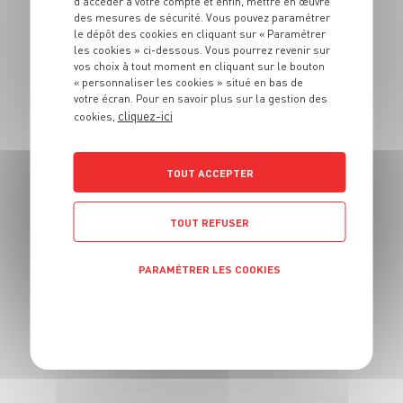
d’accéder à votre compte et enfin, mettre en œuvre
PLAT
des mesures de sécurité. Vous pouvez paramétrer
Mac & Cheese au
le dépôt des cookies en cliquant sur « Paramétrer
les cookies » ci-dessous. Vous pourrez revenir sur
butternut
vos choix à tout moment en cliquant sur le bouton
« personnaliser les cookies » situé en bas de
votre écran. Pour en savoir plus sur la gestion des
4 pers.
20 min
40 min
cliquez-ici
cookies,
TOUT ACCEPTER
TOUT REFUSER
PLAT
PARAMÉTRER LES COOKIES
Quiche spirale aux
légumes du soleil
POLITIQUE DE CONFIDENTIALITÉ
4 pers.
30 min
30 min