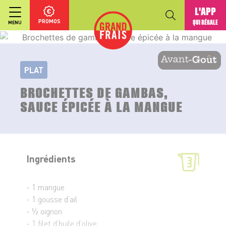
L'APP
PROMOS
QUI RÉGALE
MENU
PLAT
BROCHETTES DE GAMBAS,
SAUCE ÉPICÉE À LA MANGUE
Ingrédients
- 1 mangue
- 1 gousse d’ail
- ½ oignon
- 1 filet d’huile d’olive