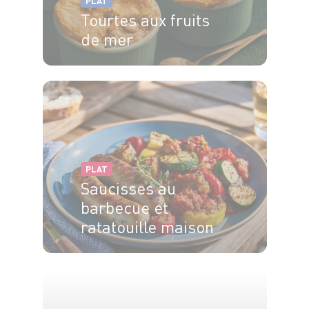
PLAT
Tourtes aux fruits
de mer
4 pers.
20 min
25 min
PLAT
Saucisses au
barbecue et
ratatouille maison
4 pers.
40