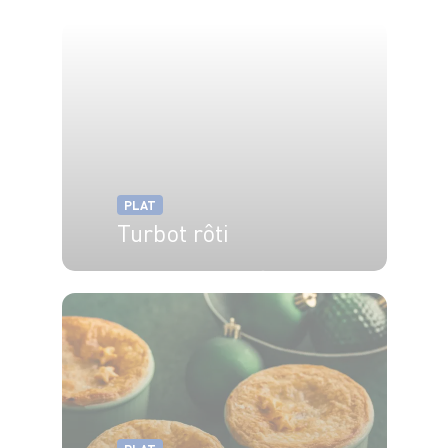
PLAT
Turbot rôti
4 pers.
20 min
25 min